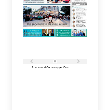
Τα
πρωτοσέλιδα
των
εφημερίδων