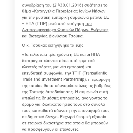
η
συνεδρίαση του (2
/30.01.2016) συζήτησε το
θέμα «Καταγγελία Περιφέρειας Ιονίων Νήσων
για την μυστική εμπορική συμφωνία μεταξύ ΕΕ
– ΗΠΑ (ΤΤΙΡ) μετά από εισήγηση
του
Αντιπεριφερειάρχη Φυσικών Πόρων, Ενέργειας
και Βιοτεχνίας Διονύσιου Τσούκα.
Ο κ. Τσούκας εισηγήθηκε τα εξής:
«Τα τελευταία τρία χρόνια η ΕΕ και οι ΗΠΑ
διαπραγματεύονται πίσω από ερμητικά
κλειστές πόρτες μια νέα εμπορική και
επενδυτική συμφωνία, την ΤΤΙΡ (Transatlantic
Trade and Investment Partnership), η εφαρμογή
της οποίας θα αποδυναμώσει όλες τις βαθμίδες
της Τοπικής Αυτοδιοίκησης. Η συμφωνία αυτή
απειλεί τις δημόσιες υπηρεσίες, ανοίγοντας το
δρόμο για ιδιωτικοποιήσεις τους στο σύνολό
τους και καθιστά αδύνατη την επαναφορά τους
σε δημοτικό έλεγχο. Εκχωρεί θεσμική εξουσία
σε εταιρικά δικαστήρια στα οποία θα μπορούν
να προσφεύγουν οι επενδυτές,