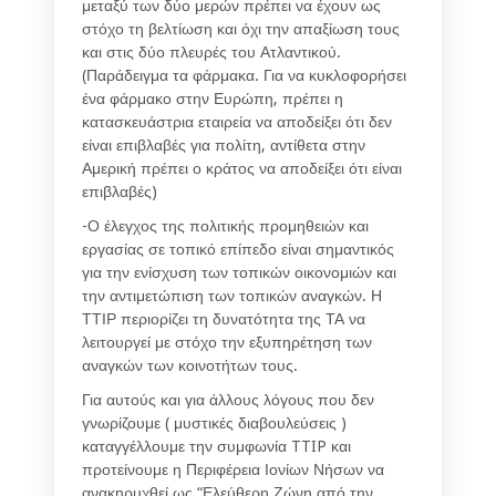
μεταξύ των δύο μερών πρέπει να έχουν ως
στόχο τη βελτίωση και όχι την απαξίωση τους
και στις δύο πλευρές του Ατλαντικού.
(Παράδειγμα τα φάρμακα. Για να κυκλοφορήσει
ένα φάρμακο στην Ευρώπη, πρέπει η
κατασκευάστρια εταιρεία να αποδείξει ότι δεν
είναι επιβλαβές για πολίτη, αντίθετα στην
Αμερική πρέπει ο κράτος να αποδείξει ότι είναι
επιβλαβές)
-Ο έλεγχος της πολιτικής προμηθειών και
εργασίας σε τοπικό επίπεδο είναι σημαντικός
για την ενίσχυση των τοπικών οικονομιών και
την αντιμετώπιση των τοπικών αναγκών. Η
ΤΤΙΡ περιορίζει τη δυνατότητα της ΤΑ να
λειτουργεί με στόχο την εξυπηρέτηση των
αναγκών των κοινοτήτων τους.
Για αυτούς και για άλλους λόγους που δεν
γνωρίζουμε ( μυστικές διαβουλεύσεις )
καταγγέλλουμε την συμφωνία TTIP και
προτείνουμε η Περιφέρεια Ιονίων Νήσων να
ανακηρυχθεί ως “Ελεύθερη Ζώνη από την