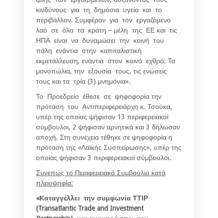
κινδύνους για τη δημόσια υγεία και το
περιβάλλον. Συμφέρον για τον εργαζόμενο
λαό σε όλα τα κράτη – μέλη της ΕΕ και τις
ΗΠΑ είναι να δυναμώσει την κοινή του
πάλη ενάντια στην καπιταλιστική
εκμετάλλευση, ενάντια στον κοινό εχθρό: Τα
μονοπώλια, την εξουσία τους, τις ενώσεις
τους και τα τρία (3) μνημόνια».
Το Προεδρείο έθεσε σε ψηφοφορία την
πρόταση του Αντιπεριφερειάρχη κ. Τσούκα,
υπέρ της οποίας ψήφισαν 13 περιφερειακοί
σύμβουλοι, 2 ψήφισαν αρνητικά και 3 δήλωσαν
αποχή. Στη συνέχεια τέθηκε σε ψηφοφορία η
πρόταση της «Λαϊκής Συσπείρωσης», υπέρ της
οποίας ψήφισαν 3 περιφερειακοί σύμβουλοι.
Συνεπώς το Περιφερειακό Συμβούλιο κατά
πλειοψηφία:
«Καταγγέλλει την συμφωνία ΤΤΙΡ
(Transatlantic Trade and Investment