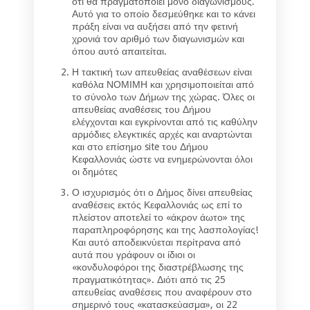
ότι θα πραγματοποιεί μόνο διαγωνισμούς.
Αυτό για το οποίο δεσμεύθηκε και το κάνει
πράξη είναι να αυξήσει από την φετινή
χρονιά τον αριθμό των διαγωνισμών και
όπου αυτό απαιτείται.
Η τακτική των απευθείας αναθέσεων είναι
καθόλα ΝΟΜΙΜΗ και χρησιμοποιείται από
το σύνολο των Δήμων της χώρας. Όλες οι
απευθείας αναθέσεις του Δήμου
ελέγχονται και εγκρίνονται από τις καθύλην
αρμόδιες ελεγκτικές αρχές και αναρτώνται
και στο επίσημο site του Δήμου
Κεφαλλονιάς ώστε να ενημερώνονται όλοι
οι δημότες
Ο ισχυρισμός ότι ο Δήμος δίνει απευθείας
αναθέσεις εκτός Κεφαλλονιάς ως επί το
πλείστον αποτελεί το «άκρον άωτο» της
παραπληροφόρησης και της λασπολογίας!
Και αυτό αποδεικνύεται περίτρανα από
αυτά που γράφουν οι ίδιοι οι
«κονδυλοφόροι της διαστρέβλωσης της
πραγματικότητας». Διότι από τις 25
απευθείας αναθέσεις που αναφέρουν στο
σημερινό τους «κατασκεύασμα», οι 22