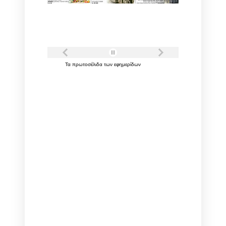
Τα
πρωτοσέλιδα
των
εφημερίδων