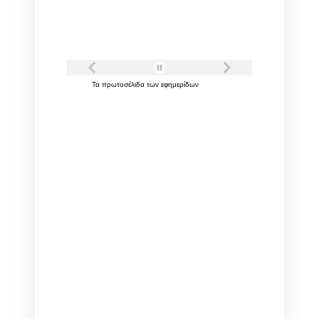
Τα
πρωτοσέλιδα
των
εφημερίδων