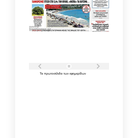
Τα
πρωτοσέλιδα
των
εφημερίδων