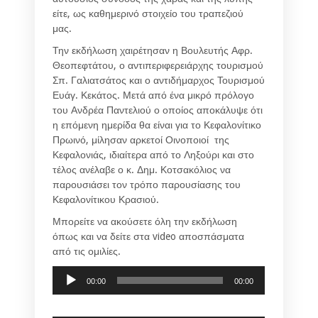
είτε, ως καθημερινό στοιχείο του τραπεζιού
μας.
Την εκδήλωση χαιρέτησαν η Βουλευτής Αφρ.
Θεοπεφτάτου, ο αντιπεριφερειάρχης τουρισμού
Σπ. Γαλιατσάτος και ο αντιδήμαρχος Τουρισμού
Ευάγ. Κεκάτος. Μετά από ένα μικρό πρόλογο
του Ανδρέα Παντελιού ο οποίος αποκάλυψε ότι
η επόμενη ημερίδα θα είναι για το Κεφαλονίτικο
Πρωινό, μίλησαν αρκετοί Οινοποιοί της
Κεφαλονιάς, ιδιαίτερα από το Ληξούρι και στο
τέλος ανέλαβε ο κ. Δημ. Κοτσακόλιος να
παρουσιάσει τον τρόπο παρουσίασης του
Κεφαλονίτικου Κρασιού.
Μπορείτε να ακούσετε όλη την εκδήλωση
όπως και να δείτε στα video αποσπάσματα
από τις ομιλίες.
Audio
00:00
00:00
Player