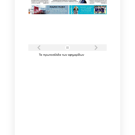
Τα
πρωτοσέλιδα
των
εφημερίδων