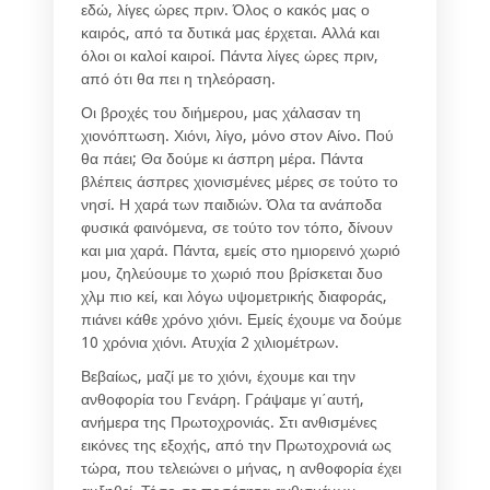
εδώ, λίγες ώρες πριν. Όλος ο κακός μας ο
καιρός, από τα δυτικά μας έρχεται. Αλλά και
όλοι οι καλοί καιροί. Πάντα λίγες ώρες πριν,
από ότι θα πει η τηλεόραση.
Οι βροχές του διήμερου, μας χάλασαν τη
χιονόπτωση. Χιόνι, λίγο, μόνο στον Αίνο. Πού
θα πάει; Θα δούμε κι άσπρη μέρα. Πάντα
βλέπεις άσπρες χιονισμένες μέρες σε τούτο το
νησί. Η χαρά των παιδιών. Όλα τα ανάποδα
φυσικά φαινόμενα, σε τούτο τον τόπο, δίνουν
και μια χαρά. Πάντα, εμείς στο ημιορεινό χωριό
μου, ζηλεύουμε το χωριό που βρίσκεται δυο
χλμ πιο κεί, και λόγω υψομετρικής διαφοράς,
πιάνει κάθε χρόνο χιόνι. Εμείς έχουμε να δούμε
10 χρόνια χιόνι. Ατυχία 2 χιλιομέτρων.
Βεβαίως, μαζί με το χιόνι, έχουμε και την
ανθοφορία του Γενάρη. Γράψαμε γι΄αυτή,
ανήμερα της Πρωτοχρονιάς. Στι ανθισμένες
εικόνες της εξοχής, από την Πρωτοχρονιά ως
τώρα, που τελειώνει ο μήνας, η ανθοφορία έχει