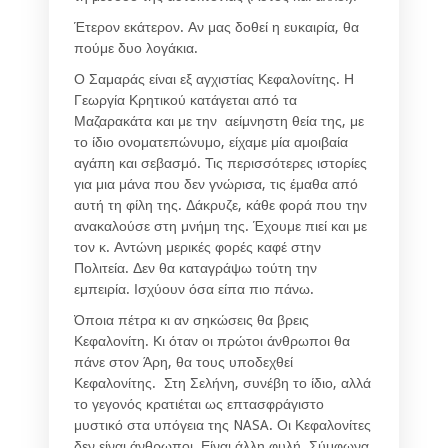
Έτερον εκάτερον. Αν μας δοθεί η ευκαιρία, θα
πούμε δυο λογάκια.
Ο Σαμαράς είναι εξ αγχιστίας Κεφαλονίτης. Η
Γεωργία Κρητικού κατάγεται από τα
Μαζαρακάτα και με την αείμνηστη θεία της, με
το ίδιο ονοματεπώνυμο, είχαμε μία αμοιβαία
αγάπη και σεβασμό. Τις περισσότερες ιστορίες
για μια μάνα που δεν γνώρισα, τις έμαθα από
αυτή τη φίλη της. Δάκρυζε, κάθε φορά που την
ανακαλούσε στη μνήμη της. Έχουμε πιεί και με
τον κ. Αντώνη μερικές φορές καφέ στην
Πολιτεία. Δεν θα καταγράψω τούτη την
εμπειρία. Ισχύουν όσα είπα πιο πάνω.
Όποια πέτρα κι αν σηκώσεις θα βρεις
Κεφαλονίτη. Κι όταν οι πρώτοι άνθρωποι θα
πάνε στον Άρη, θα τους υποδεχθεί
Κεφαλονίτης. Στη Σελήνη, συνέβη το ίδιο, αλλά
το γεγονός κρατιέται ως επτασφράγιστο
μυστικό στα υπόγεια της NASA. Οι Κεφαλονίτες
δεν είναι άνθρωποι. Είναι άλλη φυλή. Σύμφωνα,