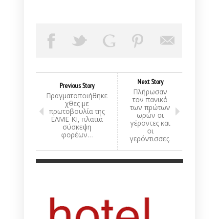
Next Story
Previous Story
Πλήρωσαν
Πραγματοποιήθηκε
τον πανικό
χθες με
των πρώτων
πρωτοβουλία της
ωρών οι
ΕΛΜΕ-ΚΙ, πλατιά
γέροντες και
σύσκεψη
οι
φορέων…
γερόντισσες.