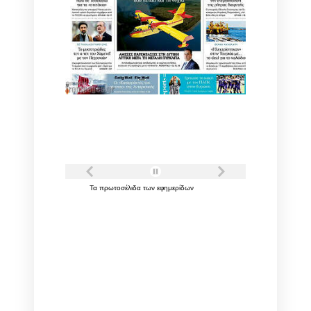
Τα
πρωτοσέλιδα
των
εφημερίδων