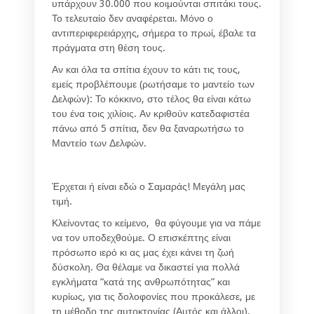
υπάρχουν 30.000 που κοιμούνται σπιτάκι τους.
Το τελευταίο δεν αναφέρεται. Μόνο ο
αντιπεριφερειάρχης, σήμερα το πρωί, έβαλε τα
πράγματα στη θέση τους.
Αν και όλα τα σπίτια έχουν το κάτι τις τους,
εμείς προβλέπουμε (ρωτήσαμε το μαντείο των
Δελφών): Το κόκκινο, στο τέλος θα είναι κάτω
του ένα τοις χιλίοις. Αν κριθούν κατεδαφιστέα
πάνω από 5 σπίτια, δεν θα ξαναρωτήσω το
Μαντείο των Δελφών.
Έρχεται ή είναι εδώ ο Σαμαράς! Μεγάλη μας
τιμή.
Κλείνοντας το κείμενο, θα φύγουμε για να πάμε
να τον υποδεχθούμε. Ο επισκέπτης είναι
πρόσωπο ιερό κι ας μας έχει κάνει τη ζωή
δύσκολη. Θα θέλαμε να δικαστεί για πολλά
εγκλήματα “κατά της ανθρωπότητας” και
κυρίως, για τις δολοφονίες που προκάλεσε, με
τη μέθοδο της αυτοκτονίας (Αυτός και άλλοι).