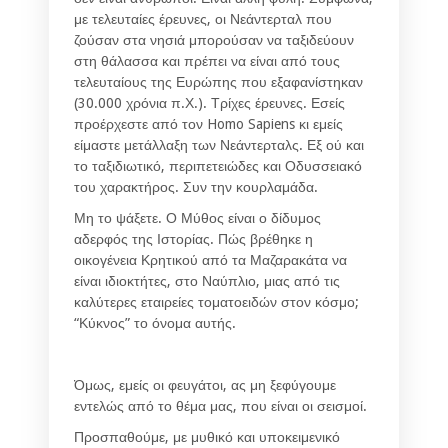
με τελευταίες έρευνες, οι Νεάντερταλ που
ζούσαν στα νησιά μπορούσαν να ταξιδεύουν
στη θάλασσα και πρέπει να είναι από τους
τελευταίους της Ευρώπης που εξαφανίστηκαν
(30.000 χρόνια π.Χ.). Τρίχες έρευνες. Εσείς
προέρχεστε από τον Homo Sapiens κι εμείς
είμαστε μετάλλαξη των Νεάντερταλς. Εξ ού και
το ταξιδιωτικό, περιπετειώδες και Οδυσσειακό
του χαρακτήρος. Συν την κουρλαμάδα.
Μη το ψάξετε. Ο Μύθος είναι ο δίδυμος
αδερφός της Ιστορίας. Πώς βρέθηκε η
οικογένεια Κρητικού από τα Μαζαρακάτα να
είναι ιδιοκτήτες, στο Ναύπλιο, μιας από τις
καλύτερες εταιρείες τοματοειδών στον κόσμο;
“Κύκνος” το όνομα αυτής.
Όμως, εμείς οι φευγάτοι, ας μη ξεφύγουμε
εντελώς από το θέμα μας, που είναι οι σεισμοί.
Προσπαθούμε, με μυθικό και υποκειμενικό