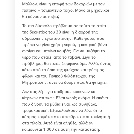
Μάλλον, είναι η επαφή των δοκαριών με τον
πέτρινο – τσιμεντένιο τοίχο. Μόνο οι μηχανικοί
θα κάνουν αυτοψία;
Το πιο δύσκολο πρόβλημα σε τούτο το σπίτι
της δεκαετίας του 30 είναι η διαρροή της
υδραυλικής εγκατάστασης. Κάθε φορά, που
πρέπει να γίνει χρήση νερού, η κεντρική βάνα
ανοίγει και μπαίνει κουβάς. Για να μαζέψει το
νερό που στάζει από το ταβάνι. Σιγά το
πρόβλημα, θα πείτε. Συμφωνούμε. Αλλά, όντας
κάτω από το όριο της φτώχιας και τρόφιμος
φίλων και του Γενικού Φιλόπτωχου της
Μητρόπολης, άντε να δούμε πώς θα φτιαχτεί.
Δεν σας λέμε για αριθμούς κόκκινων και
κίτρινων σπιτιών. Είναι νωρίς ακόμα. Η εικόνα
που δίνουν τα μύδια είναι, ως συνήθως,
τρομοκρατική. Εξακολουθούν να λένε ότι ο
κόσμος κοιμάται στο ύπαιθρο, σε αυτοκίνητα ή
στα πλοία. Αυτό είναι αληθές, αλλά αν
κοιμούνται 1.000 σε αυτή την κατάσταση,