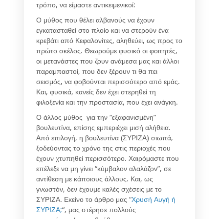
τρόπο, να είμαστε αντικειμενικοί:
Ο μύθος που θέλει αλβανούς να έχουν
εγκατασταθεί στο πλοίο και να στερούν ένα
κρεβάτι από Κεφαλονίτες, αληθεύει, ως προς το
πρώτο σκέλος. Θεωρούμε φυσικό οι φοιτητές,
οι μετανάστες που ζουν ανάμεσα μας και άλλοι
παραμπαστοί, που δεν ξέρουν τι θα πει
σεισμός, να φοβούνται περισσότερο από εμάς.
Και, φυσικά, κανείς δεν έχει στερηθεί τη
φιλοξενία και την προστασία, που έχει ανάγκη.
Ο άλλος μύθος για την “εξαφανισμένη”
βουλευτίνα, επίσης εμπεριέχει μισή αλήθεια.
Από επιλογή, η βουλευτίνα (ΣΥΡΙΖΑ) σιωπά,
ξοδεύοντας το χρόνο της στις περιοχές που
έχουν χτυπηθεί περισσότερο. Χαιρόμαστε που
επέλεξε να μη γίνει “κύμβαλον αλαλάζον”, σε
αντίθεση με κάποιους άλλους. Και, ως
γνωστόν, δεν έχουμε καλές σχέσεις με το
ΣΥΡΙΖΑ. Εκείνο το άρθρο μας “
Χρυσή Αυγή ή
ΣΥΡΙΖΑ;
“, μας στέρησε πολλούς