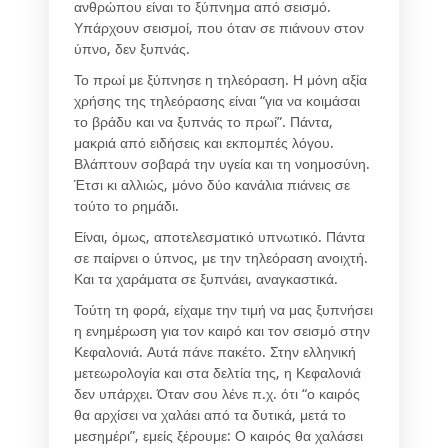
ανθρώπου είναι το ξύπνημα από σεισμό.
Υπάρχουν σεισμοί, που όταν σε πιάνουν στον
ύπνο, δεν ξυπνάς.
Το πρωί με ξύπνησε η τηλεόραση. Η μόνη αξία
χρήσης της τηλεόρασης είναι “για να κοιμάσαι
το βράδυ και να ξυπνάς το πρωί”. Πάντα,
μακριά από ειδήσεις και εκπομπές λόγου.
Βλάπτουν σοβαρά την υγεία και τη νοημοσύνη.
Έτσι κι αλλιώς, μόνο δύο κανάλια πιάνεις σε
τούτο το ρημάδι.
Είναι, όμως, αποτελεσματικό υπνωτικό. Πάντα
σε παίρνει ο ύπνος, με την τηλεόραση ανοιχτή.
Και τα χαράματα σε ξυπνάει, αναγκαστικά.
Τούτη τη φορά, είχαμε την τιμή να μας ξυπνήσει
η ενημέρωση για τον καιρό και τον σεισμό στην
Κεφαλονιά. Αυτά πάνε πακέτο. Στην ελληνική
μετεωρολογία και στα δελτία της, η Κεφαλονιά
δεν υπάρχει. Όταν σου λένε π.χ. ότι “ο καιρός
θα αρχίσει να χαλάει από τα δυτικά, μετά το
μεσημέρι”, εμείς ξέρουμε: Ο καιρός θα χαλάσει