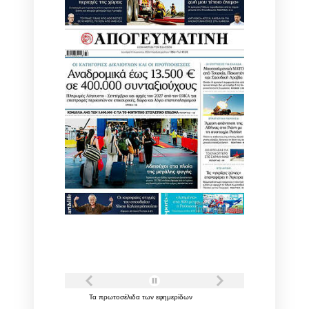
Τα
πρωτοσέλιδα
των
εφημερίδων