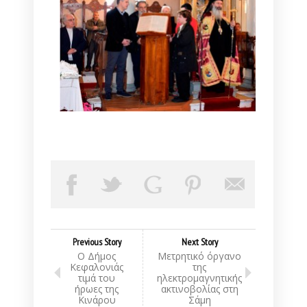
Previous Story
Next Story
Ο Δήμος
Μετρητικό όργανο
Κεφαλονιάς
της
τιμά του
ηλεκτρομαγνητικής
ήρωες της
ακτινοβολίας στη
Κινάρου
Σάμη