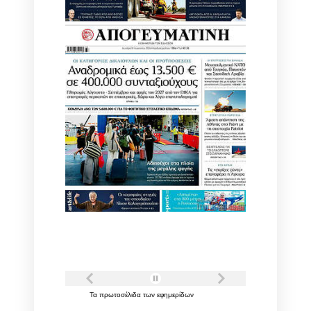
Τα
πρωτοσέλιδα
των
εφημερίδων