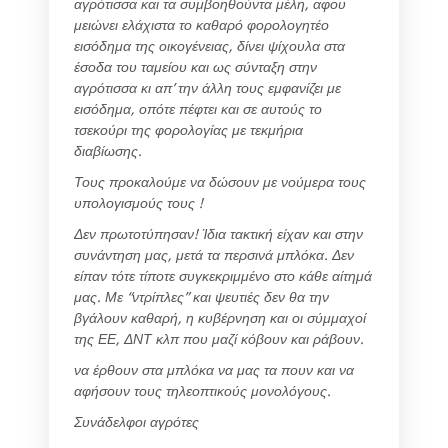
αγρότισσα και τα συμβοηθούντα μέλη, αφου
μειώνει ελάχιστα το καθαρό φορολογητέο
εισόδημα της οικογένειας, δίνει ψίχουλα στα
έσοδα του ταμείου και ως σύνταξη στην
αγρότισσα κι απ’ την άλλη τους εμφανίζει με
εισόδημα, οπότε πέφτει και σε αυτούς το
τσεκούρι της φορολογίας με τεκμήρια
διαβίωσης.
Τους προκαλούμε να δώσουν με νούμερα τους
υπολογισμούς τους !
Δεν πρωτοτύπησαν! Ίδια τακτική είχαν και στην
συνάντηση μας, μετά τα περσινά μπλόκα. Δεν
είπαν τότε τίποτε συγκεκριμμένο στο κάθε αίτημά
μας. Με “ντρίπλες” και ψευτιές δεν θα την
βγάλουν καθαρή, η κυβέρνηση και οι σύμμαχοί
της ΕΕ, ΔΝΤ κλπ που μαζί κόβουν και ράβουν.
να έρθουν στα μπλόκα να μας τα πουν και να
αφήσουν τους τηλεοπτικούς μονολόγους.
Συνάδελφοι αγρότες