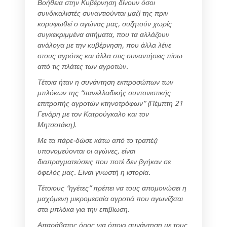
Βοήθεια στην Κυβέρνηση δίνουν όσοι
συνδικαλιστές συναντιούνται μαζί της πριν
κορυφωθεί ο αγώνας μας, συζητούν χωρίς
συγκεκριμμένα αιτήματα, που τα αλλάζουν
ανάλογα με την κυβέρνηση, που άλλα λένε
στους αγρότες και άλλα στις συναντήσεις πίσω
από τις πλάτες των αγροτών.
Τέτοια ήταν η συνάντηση εκπροσώπων των
μπλόκων της “πανελλαδικής συντονιστικής
επιτροπής αγροτών κτηνοτρόφων” (Πέμπτη 21
Γενάρη με τον Κατρούγκαλο και τον
Μητσοτάκη).
Με τα πάρε-δώσε κάτω από το τραπέζι
υπονομεύονται οι αγώνες, είναι
διαπραγματεύσεις που ποτέ δεν βγήκαν σε
όφελός μας. Είναι γνωστή η ιστορία.
Τέτοιους “ηγέτες” πρέπει να τους απομονώσει η
μαχόμενη μικρομεσαία αγροτιά που αγωνίζεται
στα μπλόκα για την επιβίωση.
Απαράβατος όρος για όποια συνάντηση με τους