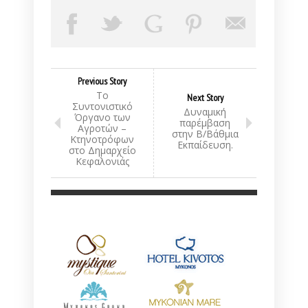
Previous Story
Το
Next Story
Συντονιστικό
Δυναμική
Όργανο των
παρέμβαση
Αγροτών –
στην Β/Βάθμια
Κτηνοτρόφων
Εκπαίδευση.
στο Δημαρχείο
Κεφαλονιάς