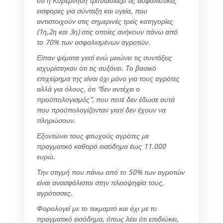
ότι η Κυβέρνηση τριπλασιάζει τις ασφαλιστικές
εισφορες για σύνταξη και υγεία, που
αντιστοιχούν στις σημερινές τρείς κατηγορίες
(1η,2η και 3η) στις οποίες ανήκουν πάνω από
το 70% των ασφαλισμένων αγροτών.
Είπαν ψέματα γιατί ενώ μειώνει τις συντάξεις
ισχυρίστηκαν ότι τις αυξάνει. Το βασικό
επιχείρημα της είναι όχι μόνο για τους αγρότες
αλλά για όλους, ότι “δεν αντέχει ο
προϋπολογισμός”, που ποτέ δεν έδωσε αυτά
που προϋπολογίζονταν γιατί δεν έχουν να
πληρώσουν.
Εξοντώνει τους φτωχούς αγρότες με
πραγματικό καθαρό εισόδημα έως 11.000
ευρώ.
Την στιγμή που πάνω από το 50% των αγροτών
είναι ανασφάλιστοι στην πλειοψηφία τους,
αγρότισσες.
Φορολογεί με το τεκμαρτό και όχι με το
πραγματικό εισόδημα, όπως λέει ότι επιδιώκει,