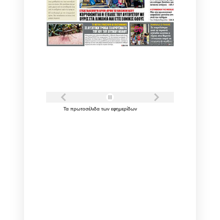
Τα
πρωτοσέλιδα
των
εφημερίδων