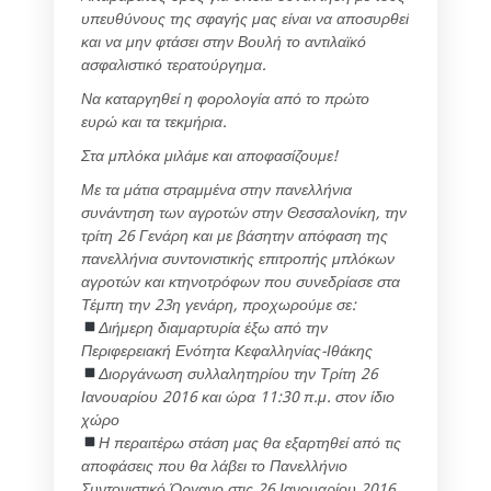
υπευθύνους της σφαγής μας είναι να αποσυρθεί
και να μην φτάσει στην Βουλή το αντιλαϊκό
ασφαλιστικό τερατούργημα.
Να καταργηθεί η φορολογία από το πρώτο
ευρώ και τα τεκμήρια.
Στα μπλόκα μιλάμε και αποφασίζουμε!
Με τα μάτια στραμμένα στην πανελλήνια
συνάντηση των αγροτών στην Θεσσαλονίκη, την
τρίτη 26 Γενάρη και με βάσητην απόφαση της
πανελλήνια συντονιστικής επιτροπής μπλόκων
αγροτών και κτηνοτρόφων που συνεδρίασε στα
Τέμπη την 23η γενάρη, προχωρούμε σε:
Διήμερη διαμαρτυρία έξω από την
Περιφερειακή Ενότητα Κεφαλληνίας-Ιθάκης
Διοργάνωση συλλαλητηρίου την Τρίτη 26
Ιανουαρίου 2016 και ώρα 11:30 π.μ. στον ίδιο
χώρο
Η περαιτέρω στάση μας θα εξαρτηθεί από τις
αποφάσεις που θα λάβει το Πανελλήνιο
Συντονιστικό Όργανο στις 26 Ιανουαρίου 2016