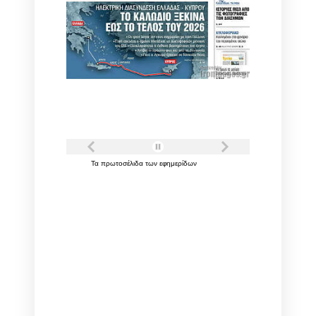
Τα
πρωτοσέλιδα
των
εφημερίδων