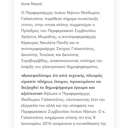
Ιόνια Νησιά.
Ο Περιφερειάρχης Ιονίων Νήσων Θεόδωρος
Γαλιατσάτος παρέθεσε σήμερα συνέντευξη
τύπου, στην οποία επίσης συμμετείχαν ο
Πρόεδρος του Περιφερειακού Συμβουλίου
Χρήστος Μωραΐτης, η αντιπεριφερειάρχης
Κέρκυρας Νικολέτα Πανδή και οι
αντιπεριφερειάρχες Σπύρος Γαλιατσάτος,
Διονύσης Τσούκας και Διονύσης
Στραβοράβδης, ανακοινώνοντας επίσημα την
έναρξη του ηλεκτρονικού δημοψηφίσματος.
«Διασφαλίσαμε ότι από τεχνικής πλευράς
είμαστε πλήρως έτοιμοι, προκειμένου να
διεξαχθεί το δημοψήφισμα έγκυρα και
αξιόπιστα»
δήλωσε ο Περιφερειάρχης
Θεόδωρος Γαλιατσάτος, υλοποιώντας έτσι την
εξαγγελία του αλλά και την απόφαση του
Περιφερειακού Συμβουλίου Ιονίων Νήσων. Ο κ.
Γαλιατσάτος ενημέρωσε επίσης ότι στις 8
Ιανουαρίου 2016 αναμένεται η συνεκδίκαση της