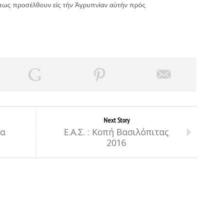
 ὃπως προσέλθουν εἰς τήν Ἀγρυπνίαν αὐτήν πρός
Next Story
να
Ε.Α.Σ. : Κοπή Βασιλόπιτας
2016