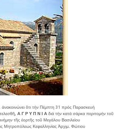
 ἀνακοινώνει ὃτι τήν Πέμπτη 31 πρός Παρασκευή
 τελεσθῆ,
Α Γ Ρ Υ Π Ν Ι Α
διά τήν κατά σάρκα περιτομήν τοῦ
μνήμην τῆς ἑορτῆς τοῦ Μεγάλου Βασιλείου
ρᾶς Μητροπόλεως Κεφαλληνίας Ἀρχιμ. Φώτιου