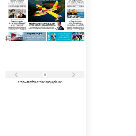
Τα
πρωτοσέλιδα
των
εφημερίδων