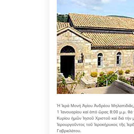
Ἡ Ἱερά Μονή Ἁγίου Ἀνδρέου Μηλαπιδιᾶς,
1 Ἰανουαρίου καί ἀπό ὣρας 8:00 μ.μ. θά
Κυρίου ἡμῶν Ἰησοῦ Χριστοῦ καί διά τήν 
Ἱερουργοῦντος τοῦ Ἱεροκήρυκος τῆς Ἱε
Γαβριελάτου.