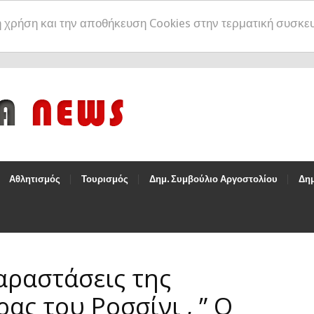
η χρήση και την αποθήκευση Cookies στην τερματική συσκε
Αθλητισμός
Τουρισμός
Δημ. Συμβούλιο Αργοστολίου
Δημ
αραστάσεις της
ας του Ροσσίνι , ” Ο