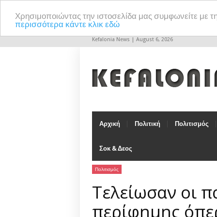
Χρησιμοποιώντας την ιστοσελίδα μας συμφωνείτε με τ
περισσότερα κάντε κλικ εδώ
Kefalonia News | August 6, 2026
Αρχική
Πολιτική
Πολιτισμός
Σοκ & Δεος
Πολιτισμός
Τελείωσαν οι π
περίφημης όπερ