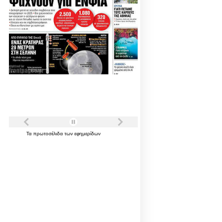
Τα
πρωτοσέλιδα
των
εφημερίδων