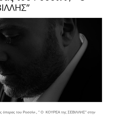
ΒΙΛΛΗΣ”
ης όπερας του Ροσσίνι , ” Ο ΚΟΥΡΕΑ της ΣΕΒΙΛΛΗΣ” στην