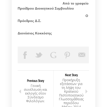
Από το γραφείο
Προέδρου Διοικητικού Συμβουλίου
Ο
Πρόεδρος Δ.Σ.
Διονύσιος Κοκκόσης
Next Story
Προκήρυξη
Previous Story
εξετάσεων για
Γενική
τη λήψη του
συνέλευση και
Κρατικού
εκλογές στον
Πιστοποιητικού
Σύνδεσμο
Γλωσσομάθειας
Φιλολόγων.
περιόδου
Μαΐου 2014