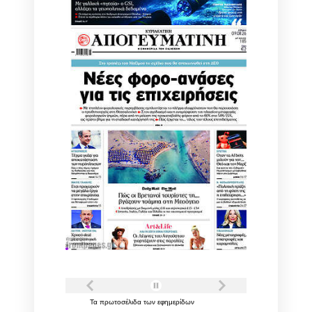
Τα
πρωτοσέλιδα
των
εφημερίδων