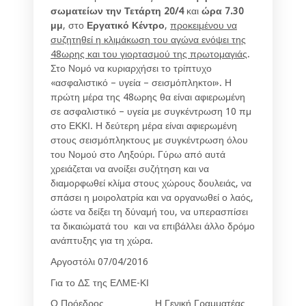
σωματείων την Τετάρτη 20/4
και
ώρα 7.30
μμ
, στο
Εργατικό Κέντρο
,
προκειμένου να
συζητηθεί η κλιμάκωση του αγώνα ενόψει της
48ωρης και του γιορτασμού της πρωτομαγιάς
.
Στο Νομό να κυριαρχήσει το τρίπτυχο
«ασφαλιστικό – υγεία – σεισμόπληκτοι». Η
πρώτη μέρα της 48ωρης θα είναι αφιερωμένη
σε ασφαλιστικό – υγεία με συγκέντρωση 10 πμ
στο ΕΚΚΙ. Η δεύτερη μέρα είναι αφιερωμένη
στους σεισμόπληκτους με συγκέντρωση όλου
του Νομού στο Ληξούρι. Γύρω από αυτά
χρειάζεται να ανοίξει συζήτηση και να
διαμορφωθεί κλίμα στους χώρους δουλειάς, να
σπάσει η μοιρολατρία και να οργανωθεί ο λαός,
ώστε να δείξει τη δύναμή του, να υπερασπίσει
τα δικαιώματά του και να επιβάλλει άλλο δρόμο
ανάπτυξης για τη χώρα.
Αργοστόλι 07/04/2016
Για το ΔΣ της ΕΛΜΕ-ΚΙ
Ο Πρόεδρος
Η Γενική Γραμματέας