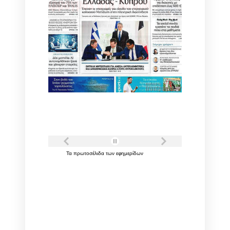
Τα
πρωτοσέλιδα
των
εφημερίδων