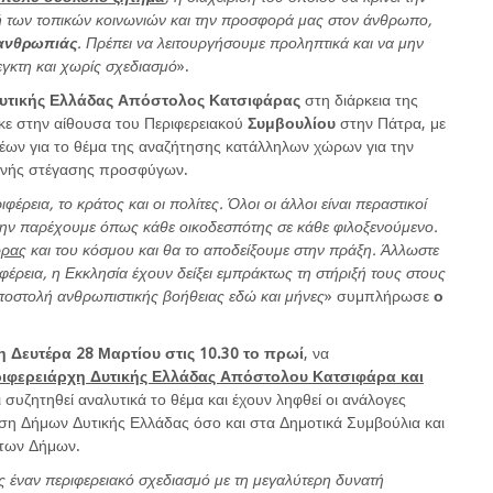
ή των τοπικών κοινωνιών και την προσφορά μας στον άνθρωπο,
ανθρωπιάς
. Πρέπει να λειτουργήσουμε προληπτικά και να μην
γκτη και χωρίς σχεδιασμό
».
Δυτικής Ελλάδας Απόστολος Κατσιφάρας
στη διάρκεια της
ε στην αίθουσα του Περιφερειακού
Συμβουλίου
στην Πάτρα, με
έων για το θέμα της αναζήτησης κατάλληλων χώρων για την
ινής στέγασης προσφύγων.
ιφέρεια, το κράτος και οι πολίτες. Όλοι οι άλλοι είναι περαστικοί
α την παρέχουμε όπως κάθε οικοδεσπότης σε κάθε φιλοξενούμενο.
ώρας
και του κόσμου και θα το αποδείξουμε στην πράξη. Άλλωστε
ριφέρεια, η Εκκλησία έχουν δείξει εμπράκτως τη στήριξή τους στους
οστολή ανθρωπιστικής βοήθειας εδώ και μήνες
» συμπλήρωσε
ο
 Δευτέρα 28 Μαρτίου στις 10.30 το πρωί
, να
ριφερειάρχη Δυτικής Ελλάδας Απόστολου Κατσιφάρα και
 συζητηθεί αναλυτικά το θέμα και έχουν ληφθεί οι ανάλογες
η Δήμων Δυτικής Ελλάδας όσο και στα Δημοτικά Συμβούλια και
 των Δήμων.
ς έναν περιφερειακό σχεδιασμό με τη μεγαλύτερη δυνατή