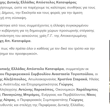
ρχης Δυτικής Ελλάδας Απόστολος Κατσιφάρας
σουμε, ώστε να παρέχουμε τις καλύτερες συνθήκες για τους
Δήμους, την Εκκλησία και τους φορείς για την άμεση
οχή στη σύσκεψη.
ρίστηκε από τους συμμετέχοντες η έλλειψη συγκεκριμένου
ην κυβέρνηση για τη δημιουργία χώρων προσωρινής στέγασης
απάντηση του ασκούντος χρέη Γ.Γ. της Αποκεντρωμένης
χη Απ. Κατσιφάρα
.
 πως «
θα πρέπει όλοι ο καθένας με τον δικό του τρόπο και την
ζήτημα του προσφυγικού
».
Δυτικής Ελλάδας Απόστολο Κατσιφάρα
, συμμετείχαν εκ
 του Περιφερειακού Συμβουλίου Αναστασία Τογιοπούλου
, οι
ης Αλεξόπουλος
, Αιτωλοακαρνανίας
Χριστίνα Σταρακά
, Ηλείας
ής Ανάπτυξης και Επιχειρηματικότητας
Γιώργος
 Αλληλεγγύης
Αντώνης Χαροκόπος
, Οικονομικών
Χαράλαμπος
ης
Παναγιώτης Μπράμος
, Ενέργειας και Περιβάλλοντος
Νίκος
ης Λύτρας
, ο Περιφερειακός Συμπαραστάτης
Γιώργος
ιευθυντές και στελέχη της Περιφέρειας Δυτικής Ελλάδας.