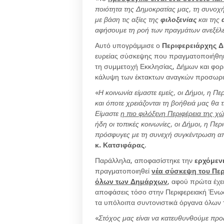
ποιότητα της Δημοκρατίας μας, τη συνοχ
με βάση τις αξίες της
φιλοξενίας
και της
αφήσουμε τη ροή των πραγμάτων ανεξέλε
Αυτό υπογράμμισε ο
Περιφερειάρχης 
ευρείας σύσκεψης που πραγματοποιήθηκ
τη συμμετοχή Εκκλησίας, Δήμων και φορ
κάλυψη των έκτακτων αναγκών προσωρ
«
Η κοινωνία είμαστε εμείς, οι Δήμοι, η Περ
και όποτε χρειάζονται τη βοήθειά μας θ
Είμαστε
η πιο φιλόξενη Περιφέρεια της χ
ήδη οι τοπικές κοινωνίες, οι Δήμοι, η Πε
πρόσφυγες με τη συνεχή συγκέντρωση απ
κ. Κατσιφάρας
.
Παράλληλα, αποφασίστηκε την
ερχόμενη
πραγματοποιηθεί
νέα σύσκεψη του Πε
όλων των Δημάρχων
, αφού πρώτα έχει
αποφάσεις τόσο στην Περιφερειακή Ένωσ
τα υπόλοιπα συντονιστικά όργανα όλων
«
Στόχος μας είναι να κατευθυνθούμε προ