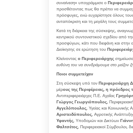
συναίνεση
» υπογράμμισε ο
Περιφερειά
προσθέτοντας πως θα πρέπει να συμμαχή
πρόσφυγες, ενώ ευχαρίστησε όλους τους 
ανταπόκριση και τη μεγάλη τους συμμετ
Κατά τη διάρκεια της σύσκεψης, αναγνω
κεντρικού συντονιστικού σχεδίου από τ
προσφύγων, κάτι που διεφάνη και στην 
Διοίκησης σε ερώτηση του
Περιφερειάρ
Κλείνοντας
ο Περιφερειάρχης
σημείωσε
ευθύνη του να συνδράμουμε στο μείζον 
Ποιοι συμμετείχαν
Στη σύσκεψη υπό τον
Περιφερειάρχη 
μέρ
ους της Περιφέρειας, η πρόεδρος
Αντιπεριφερειάρχες Π.Ε. Αχαΐας
Γρηγόρ
Γιώργος Γεωργιόπουλος
, Περιφερειακ
Αγγελόπουλος
, Υγείας και Κοινωνικής
Αριστειδόπουλος
, Αγροτικής Ανάπτυξ
Υφαντής
, Υποδομών και Δικτύων
Γιάνν
Φαλτσέτος
, Περιφερειακοί Σύμβουλοι, δ