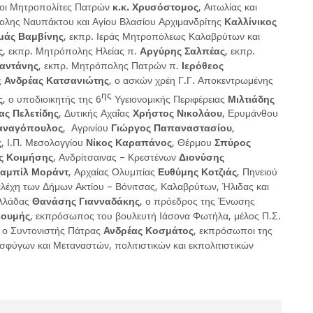
ατοι Μητροπολίτες Πατρών
κ.κ. Χρυσόστομος
, Αιτωλίας και
ολης Ναυπάκτου και Αγίου Βλασίου Αρχιμανδρίτης
Καλλίνικος
άς Βαμβίνης
, εκπρ. Ιεράς Μητροπόλεως Καλαβρύτων και
ς
, εκπρ. Μητρόπολης Ηλείας π.
Αργύρης Σαλπέας
, εκπρ.
αντάνης
, εκπρ. Μητρόπολης Πατρών π.
Ιερόθεος
ς
Ανδρέας Κατσανιώτης
, ο ασκών χρέη Γ.Γ. Αποκεντρωμένης
ης
ς
, ο υποδιοικητής της 6
Υγειονομικής Περιφέρειας
Μιλτιάδης
ς Πελετίδης
, Δυτικής Αχαΐας
Χρήστος Νικολάου
, Ερυμάνθου
αναγόπουλος
, Αγρινίου
Γιώργος Παπαναστασίου
,
ς
, Ι.Π. Μεσολογγίου
Νίκος Καραπάνος
, Θέρμου
Σπύρος
ς Κοιμήσης
, Ανδρίτσαινας – Κρεστένων
Διονύσης
αμπίλ Μοράντ
, Αρχαίας Ολυμπίας
Ευθύμης Κοτζιάς
, Πηνειού
τελέχη των Δήμων Ακτίου – Βόνιτσας, Καλαβρύτων, Ήλιδας και
Ελλάδας
Θανάσης Γιανναδάκης
, ο πρόεδρος της Ένωσης
κουμής
, εκπρόσωπος του βουλευτή Ιάσονα Φωτήλα, μέλος Π.Σ.
 ο Συντονιστής Πάτρας
Ανδρέας Κοσμάτος
, εκπρόσωποι της
φύγων και Μεταναστών, πολιτιστικών και εκπολιτιστικών