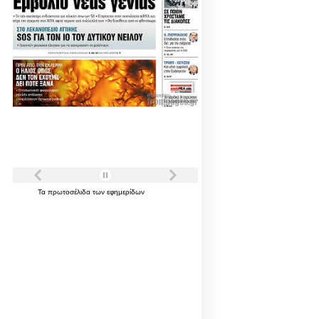
Τα
πρωτοσέλιδα
των
εφημερίδων