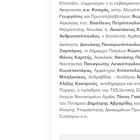
Επιπλέον, συμμετείχαν ο οι σεβασμιώτ
Ακαρνανίας
κ.κ. Κοσμάς
, εκπρ. Μητρόπ
Γεωργάτος
και Πρωτοπρεσβύτερος
Θωμ
Αιγιαλείας πατ.
Βασίλειος Πετρόπουλο
Μητρόπολης Αιτωλίας π.
Αναστάσιος Κ
Ανδρουτσόπουλος
, ο βουλευτής Αχαΐα
Διοίκησης
Διονύσης Παναγιωτόπουλο
Ζαμπάρας
, οι Δήμαρχοι Πατρέων
Κώστα
Θάνος Καρπής
, Αιγιαλείας
Θανάσης Π
Ναυπακτίας
Παναγιώτης Λουκόπουλο
Κωνσταντάρας
, Αμφιλοχίας
Απόστολο
Μπαλιούκος
, Ανδραβίδας – Κυλλήνης
Ν
Αλέξης Καστρινός
, αντιδήμαρχοι και σ
Πύργου, ο πρόεδρος του ΤΕΕ/Δυτικής 
Ιατρών Νοσοκομείων Αχαΐας
Τάσος Για
του Ποταμιού
Δημήτρης Αβραμίδης
και
Κίνησης Υπεράσπισης Δικαιωμάτων Προσ
Συλλόγων κ.α.