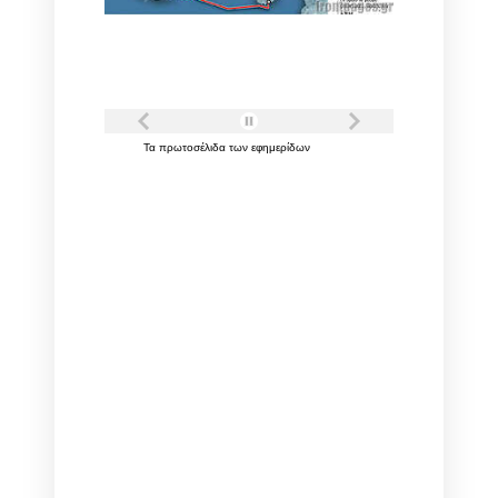
Τα
πρωτοσέλιδα
των
εφημερίδων