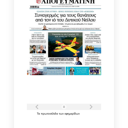
Τα
πρωτοσέλιδα
των
εφημερίδων