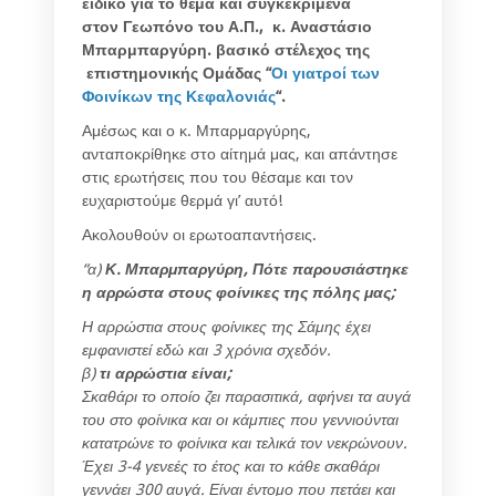
ειδικό για το θέμα και συγκεκριμένα
στον Γεωπόνο του Α.Π., κ. Αναστάσιο
Μπαρμπαργύρη. βασικό στέλεχος της
επιστημονικής Ομάδας “
Οι γιατροί των
Φοινίκων της Κεφαλονιάς
“.
Αμέσως και ο κ. Μπαρμαργύρης,
ανταποκρίθηκε στο αίτημά μας, και απάντησε
στις ερωτήσεις που του θέσαμε και τον
ευχαριστούμε θερμά γι’ αυτό!
Ακολουθούν οι ερωτοαπαντήσεις.
“α)
Κ. Μπαρμπαργύρη, Πότε παρουσιάστηκε
η αρρώστα στους φοίνικες της πόλης μας;
Η αρρώστια στους φοίνικες της Σάμης έχει
εμφανιστεί εδώ και 3 χρόνια σχεδόν.
β)
τι αρρώστια είναι;
Σκαθάρι το οποίο ζει παρασιτικά, αφήνει τα αυγά
του στο φοίνικα και οι κάμπιες που γεννιούνται
κατατρώνε το φοίνικα και τελικά τον νεκρώνουν.
Έχει 3-4 γενεές το έτος και το κάθε σκαθάρι
γεννάει 300 αυγά. Είναι έντομο που πετάει και