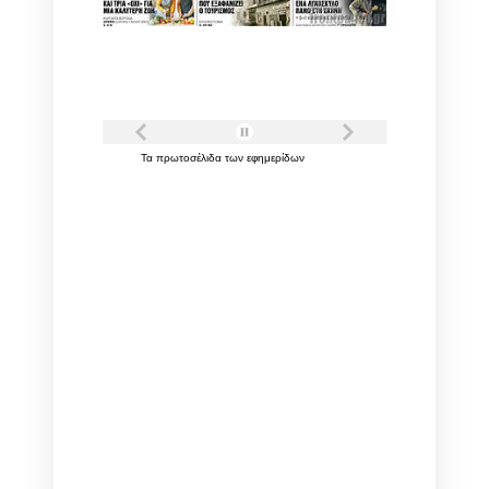
Τα
πρωτοσέλιδα
των
εφημερίδων