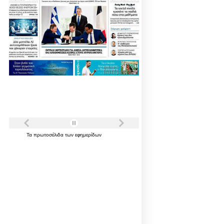
Τα
πρωτοσέλιδα
των
εφημερίδων