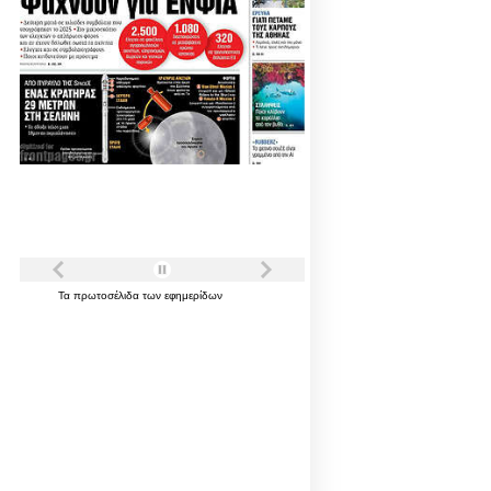
Τα
πρωτοσέλιδα
των
εφημερίδων