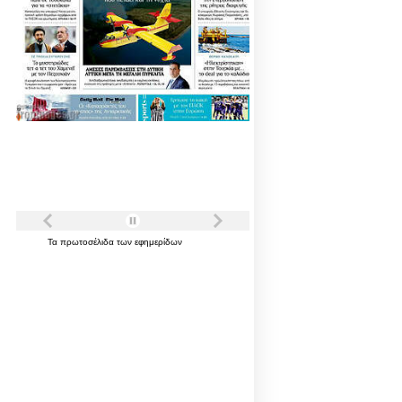
Τα
πρωτοσέλιδα
των
εφημερίδων