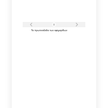
Τα
πρωτοσέλιδα
των
εφημερίδων