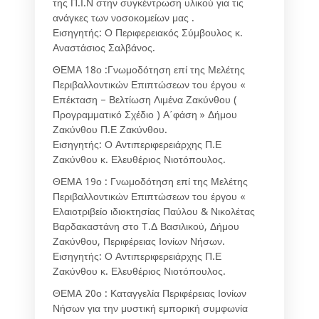
της Π.Ι.Ν στην συγκέντρωση υλικού για τις
ανάγκες των νοσοκομείων μας .
Εισηγητής: Ο Περιφερειακός Σύμβουλος κ.
Αναστάσιος Σαλβάνος.
ΘΕΜΑ 18ο :Γνωμοδότηση επί της Μελέτης
Περιβαλλοντικών Επιπτώσεων του έργου «
Επέκταση – Βελτίωση Λιμένα Ζακύνθου (
Προγραμματικό Σχέδιο ) Α΄φάση » Δήμου
Ζακύνθου Π.Ε Ζακύνθου.
Εισηγητής: Ο Αντιπεριφερειάρχης Π.Ε
Ζακύνθου κ. Ελευθέριος Νιοτόπουλος.
ΘΕΜΑ 19ο : Γνωμοδότηση επί της Μελέτης
Περιβαλλοντικών Επιπτώσεων του έργου «
Ελαιοτριβείο ιδιοκτησίας Παύλου & Νικολέτας
Βαρδακαστάνη στο Τ.Δ Βασιλικού, Δήμου
Ζακύνθου, Περιφέρειας Ιονίων Νήσων.
Εισηγητής: Ο Αντιπεριφερειάρχης Π.Ε
Ζακύνθου κ. Ελευθέριος Νιοτόπουλος.
ΘΕΜΑ 20ο : Καταγγελία Περιφέρειας Ιονίων
Νήσων για την μυστική εμπορική συμφωνία