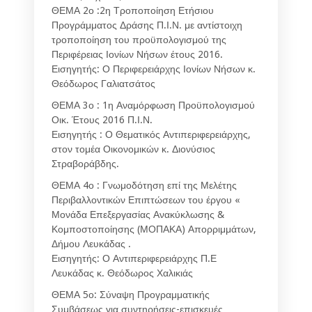
ΘΕΜΑ 2ο :2η Τροποποίηση Ετήσιου
Προγράμματος Δράσης Π.Ι.Ν. με αντίστοιχη
τροποποίηση του προϋπολογισμού της
Περιφέρειας Ιονίων Νήσων έτους 2016.
Εισηγητής: Ο Περιφερειάρχης Ιονίων Νήσων κ.
Θεόδωρος Γαλιατσάτος
ΘΕΜΑ 3ο : 1η Αναμόρφωση Προϋπολογισμού
Οικ. Έτους 2016 Π.Ι.Ν.
Εισηγητής : Ο Θεματικός Αντιπεριφερειάρχης,
στον τομέα Οικονομικών κ. Διονύσιος
Στραβοράβδης.
ΘΕΜΑ 4ο : Γνωμοδότηση επί της Μελέτης
Περιβαλλοντικών Επιπτώσεων του έργου «
Μονάδα Επεξεργασίας Ανακύκλωσης &
Κομποστοποίησης (ΜΟΠΑΚΑ) Απορριμμάτων,
Δήμου Λευκάδας .
Εισηγητής: Ο Αντιπεριφερειάρχης Π.Ε
Λευκάδας κ. Θεόδωρος Χαλικιάς
ΘΕΜΑ 5ο: Σύναψη Προγραμματικής
Συμβάσεως για συντηρήσεις-επισκευές