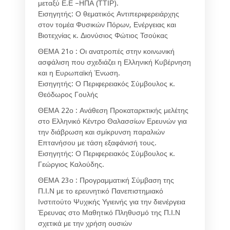
μεταξύ Ε.Ε –ΗΠΑ (ΤΤΙΡ).
Εισηγητής: Ο θεματικός Αντιπεριφερειάρχης
στον τομέα Φυσικών Πόρων, Ενέργειας και
Βιοτεχνίας κ. Διονύσιος Φώτιος Τσούκας
ΘΕΜΑ 21ο : Οι ανατροπές στην κοινωνική
ασφάλιση που σχεδιάζει η Ελληνική Κυβέρνηση
και η Ευρωπαϊκή Ένωση.
Εισηγητής: Ο Περιφερειακός Σύμβουλος κ.
Θεόδωρος Γουλής
ΘΕΜΑ 22ο : Ανάθεση Προκαταρκτικής μελέτης
στο Ελληνικό Κέντρο Θαλασσίων Ερευνών για
την διάβρωση και σμίκρυνση παραλιών
Επτανήσου με τάση εξαφάνισή τους.
Εισηγητής: Ο Περιφερειακός Σύμβουλος κ.
Γεώργιος Καλούδης.
ΘΕΜΑ 23ο : Προγραμματική Σύμβαση της
Π.Ι.Ν με το ερευνητικό Πανεπιστημιακό
Ινστιτούτο Ψυχικής Υγιεινής για την διενέργεια
Έρευνας στο Μαθητικό Πληθυσμό της Π.Ι.Ν
σχετικά με την χρήση ουσιών