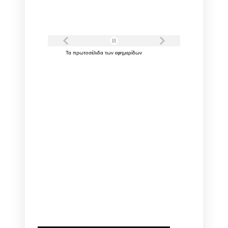
Τα
πρωτοσέλιδα
των
εφημερίδων