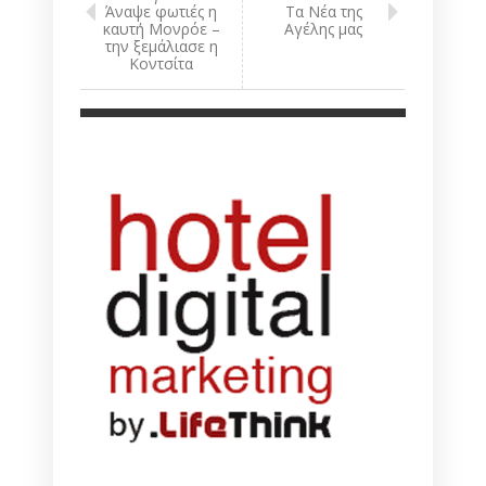
Άναψε φωτιές η
Τα Νέα της
καυτή Μονρόε –
Αγέλης μας
την ξεμάλιασε η
Κοντσίτα