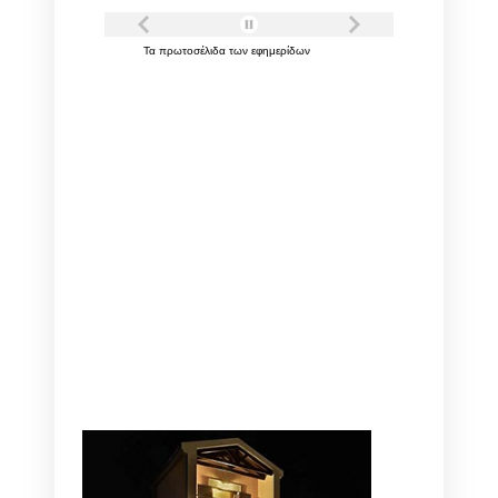
Τα
πρωτοσέλιδα
των
εφημερίδων