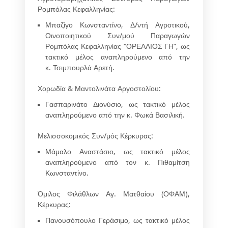
Ρομπόλας Κεφαλληνίας
:
Μπαζίγο Κωνσταντίνο,
Δ/ντή Αγροτικού,
Οινοποιητικού Συν/μού Παραγωγών
Ρομπόλας Κεφαλληνίας “ΟΡΕΑΛΙΟΣ ΓΗ”, ως
τακτικό μέλος αναπληρούμενο από την
κ.
Τσιμπουρλά Αρετή.
Χορωδία & Μαντολινάτα Αργοστολίου
:
Γασπαρινάτο Διονύσιο
, ως τακτικό μέλος
αναπληρούμενο από την κ.
Φωκά Βασιλική.
Μελισσοκομικός Συν/μός Κέρκυρας
:
Μάμαλο Αναστάσιο
, ως τακτικό μέλος
αναπληρούμενο από τον κ.
Πιθαμίτση
Κωνσταντίνο.
Όμιλος Φιλάθλων Αγ. Ματθαίου (ΟΦΑΜ),
Κέρκυρας:
Πανουσόπουλο Γεράσιμο
, ως τακτικό μέλος