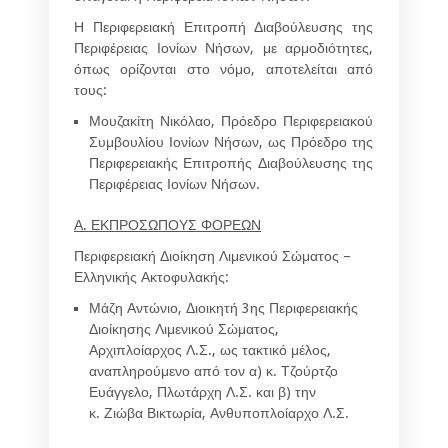
Η
Περιφερειακή Επιτροπή Διαβούλευσης της
Περιφέρειας Ιονίων Νήσων,
με αρμοδιότητες,
όπως ορίζονται στο νόμο, αποτελείται από
τους:
Μουζακίτη Νικόλαο
, Πρόεδρο Περιφερειακού
Συμβουλίου Ιονίων Νήσων
,
ως
Πρόεδρο
της
Περιφερειακής Επιτροπής Διαβούλευσης της
Περιφέρειας Ιονίων Νήσων.
Α. ΕΚΠΡΟΣΩΠΟΥΣ ΦΟΡΕΩΝ
Περιφερειακή Διοίκηση Λιμενικού Σώματος –
Ελληνικής Ακτοφυλακής:
Μάζη Αντώνιο
, Διοικητή 3ης Περιφερειακής
Διοίκησης Λιμενικού Σώματος,
Αρχιπλοίαρχος Λ.Σ., ως τακτικό μέλος,
αναπληρούμενο από τον α) κ.
Τζούρτζο
Ευάγγελο
, Πλωτάρχη Λ.Σ. και β) την
κ.
Ζιώβα Βικτωρία
, Ανθυποπλοίαρχο Λ.Σ.