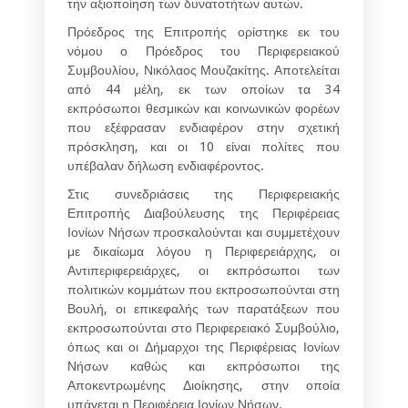
την αξιοποίηση των δυνατοτήτων αυτών.
Πρόεδρος της Επιτροπής ορίστηκε εκ του
νόμου ο Πρόεδρος του Περιφερειακού
Συμβουλίου,
Νικόλαος Μουζακίτης
. Αποτελείται
από 44 μέλη, εκ των οποίων τα 34
εκπρόσωποι θεσμικών και κοινωνικών φορέων
που εξέφρασαν ενδιαφέρον στην σχετική
πρόσκληση, και οι 10 είναι πολίτες που
υπέβαλαν δήλωση ενδιαφέροντος.
Στις συνεδριάσεις της Περιφερειακής
Επιτροπής Διαβούλευσης της Περιφέρειας
Ιονίων Νήσων
προσκαλούνται και συμμετέχουν
με δικαίωμα λόγου η Περιφερειάρχης, οι
Αντιπεριφερειάρχες, οι εκπρόσωποι των
πολιτικών κομμάτων που εκπροσωπούνται στη
Βουλή, οι επικεφαλής των παρατάξεων που
εκπροσωπούνται στο Περιφερειακό Συμβούλιο,
όπως και οι Δήμαρχοι της Περιφέρειας Ιονίων
Νήσων καθώς και εκπρόσωποι της
Αποκεντρωμένης Διοίκησης, στην οποία
υπάγεται η Περιφέρεια Ιονίων Νήσων.