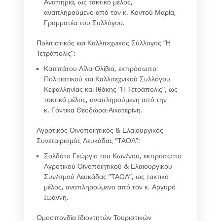
Αναπηρία, ως τακτικό μέλος,
αναπληρούμενο από τον κ.
Κοντού Μαρία
,
Γραμματέα του Συλλόγου.
Πολιτιστικός και Καλλιτεχνικός Σύλλογος “Η
Τετράπολις”:
Καππάτου Λίλα-Ολίβια
, εκπρόσωπο
Πολιτιστικού και Καλλιτεχνικού Συλλόγου
Κεφαλληνίας και Ιθάκης “Η Τετράπολις”, ως
τακτικό μέλος, αναπληρούμενη από την
κ.
Γόντικα Θεοδώρα-Αικατερίνη
.
Αγροτικός Οινοποιητικός & Ελαιουργικός
Συνεταιρισμός Λευκάδας “ΤΑΟΛ”:
Σολδάτο Γεώργιο
του Κων/νου, εκπρόσωπο
Αγροτικού Οινοποιητικού & Ελαιουργικού
Συν/σμού Λευκάδας “ΤΑΟΛ”, ως τακτικό
μέλος, αναπληρούμενο από τον κ.
Αργυρό
Iωάννη
.
Ομοσπονδία Ιδιοκτητών Τουριστικών