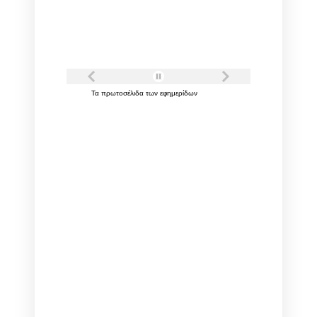
Τα
πρωτοσέλιδα
των
εφημερίδων