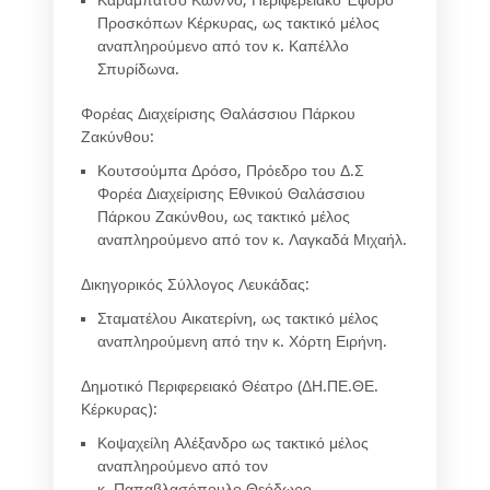
Καραμπάτσο Κων/νο
, Περιφερειακό Έφορο
Προσκόπων Κέρκυρας, ως τακτικό μέλος
αναπληρούμενο από τον κ.
Καπέλλο
Σπυρίδωνα
.
Φορέας Διαχείρισης Θαλάσσιου Πάρκου
Ζακύνθου:
Κουτσούμπα Δρόσο,
Πρόεδρο του Δ.Σ
Φορέα Διαχείρισης Εθνικού Θαλάσσιου
Πάρκου Ζακύνθου, ως τακτικό μέλος
αναπληρούμενο από τον κ.
Λαγκαδά Μιχαήλ
.
Δικηγορικός Σύλλογος Λευκάδας:
Σταματέλου Αικατερίνη
, ως τακτικό μέλος
αναπληρούμενη από την κ.
Χόρτη Ειρήνη
.
Δημοτικό Περιφερειακό Θέατρο (ΔΗ.ΠΕ.ΘΕ.
Κέρκυρας):
Κοψαχείλη Αλέξανδρο
ως τακτικό μέλος
αναπληρούμενο από τον
κ.
Παπαβλασόπουλο Θεόδωρο
.