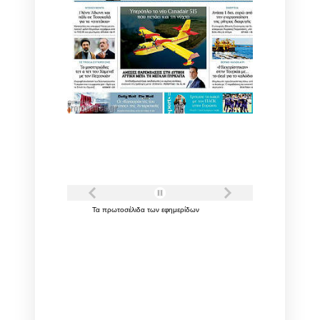
Τα
πρωτοσέλιδα
των
εφημερίδων