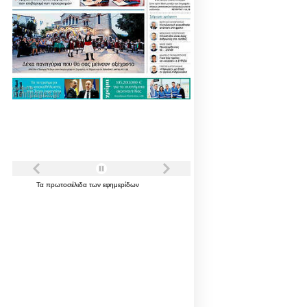
Τα
πρωτοσέλιδα
των
εφημερίδων