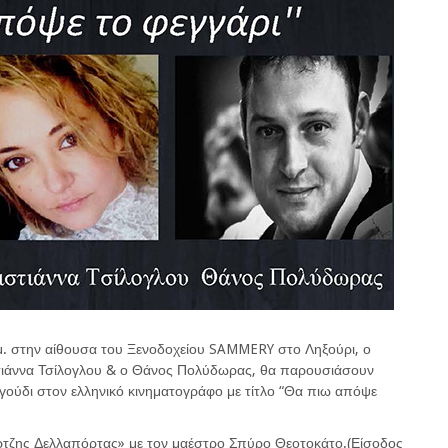
μ. στην αίθουσα του Ξενοδοχείου SAMMERY στο Ληξούρι, ο
στιάννα Τσίλογλου & ο Θάνος Πολύδωρας, θα παρουσιάσουν
ραγούδι στον ελληνικό κινηματογράφο με τίτλο “Θα πιω απόψε
τζης Δελλαπόρτας» με τον μαέστρο Σπύρο Θεοτοκάτο.(Είσοδος