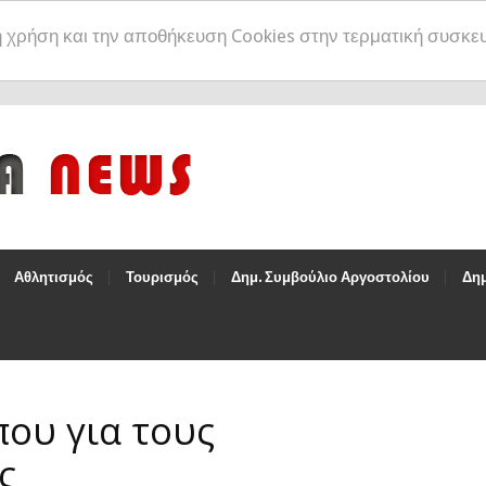
η χρήση και την αποθήκευση Cookies στην τερματική συσκε
Αθλητισμός
Τουρισμός
Δημ. Συμβούλιο Αργοστολίου
Δημ
ου για τους
ς