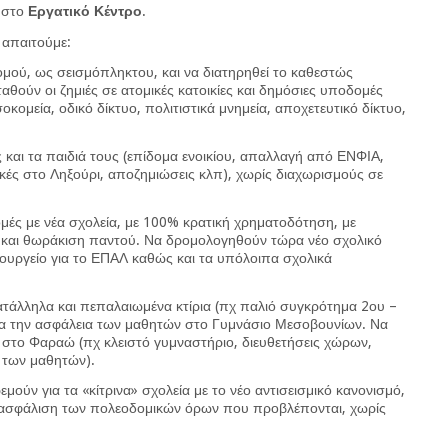
μ
στο
Εργατικό Κέντρο
.
ο απαιτούμε:
μού, ως σεισμόπληκτου, και να διατηρηθεί το καθεστώς
αθούν οι ζημιές σε ατομικές κατοικίες και δημόσιες υποδομές
οκομεία, οδικό δίκτυο, πολιτιστικά μνημεία, αποχετευτικό δίκτυο,
και τα παιδιά τους (επίδομα ενοικίου, απαλλαγή από ΕΝΦΙΑ,
τικές στο Ληξούρι, αποζημιώσεις κλπ), χωρίς διαχωρισμούς σε
μές με νέα σχολεία, με 100% κρατική χρηματοδότηση, με
ς και θωράκιση παντού. Να δρομολογηθούν τώρα νέο σχολικό
νουργείο για το ΕΠΑΛ καθώς και τα υπόλοιπα σχολικά
ατάλληλα και πεπαλαιωμένα κτίρια (πχ παλιό συγκρότημα 2ου –
ια την ασφάλεια των μαθητών στο Γυμνάσιο Μεσοβουνίων. Να
 στο Φαραώ (πχ κλειστό γυμναστήριο, διευθετήσεις χώρων,
α των μαθητών).
ούν για τα «κίτρινα» σχολεία με το νέο αντισεισμικό κανονισμό,
ιασφάλιση των πολεοδομικών όρων που προβλέπονται, χωρίς