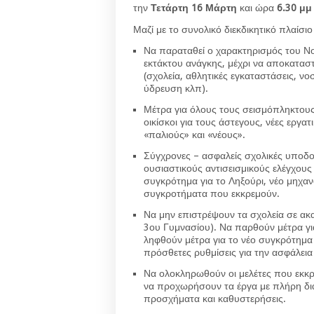
την
Τετάρτη 16 Μάρτη
και ώρα
6.30 μ
Μαζί με το συνολικό διεκδικητικό πλαίσι
Να παραταθεί ο χαρακτηρισμός του Νο
εκτάκτου ανάγκης, μέχρι να αποκαταστ
(σχολεία, αθλητικές εγκαταστάσεις, νοσ
ύδρευση κλπ).
Μέτρα για όλους τους σεισμόπληκτους 
οικίσκοι για τους άστεγους, νέες εργα
«παλιούς» και «νέους».
Σύγχρονες – ασφαλείς σχολικές υποδο
ουσιαστικούς αντισεισμικούς ελέγχου
συγκρότημα για το Ληξούρι, νέο μηχα
συγκροτήματα που εκκρεμούν.
Να μην επιστρέψουν τα σχολεία σε ακ
3ου Γυμνασίου). Να παρθούν μέτρα γ
ληφθούν μέτρα για το νέο συγκρότημα
πρόσθετες ρυθμίσεις για την ασφάλει
Να ολοκληρωθούν οι μελέτες που εκκρεμ
να προχωρήσουν τα έργα με πλήρη δ
προσχήματα και καθυστερήσεις.