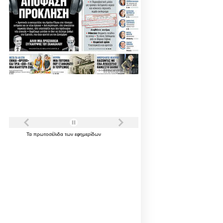
Τα
πρωτοσέλιδα
των
εφημερίδων