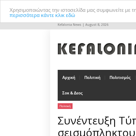
Χρησιμοποιώντας την ιστοσελίδα μας συμφωνείτε με τ
περισσότερα κάντε κλικ εδώ
Kefalonia News | August 8, 2026
Αρχική
Πολιτική
Πολιτισμός
Σοκ & Δεος
Πολιτική
Συνέντευξη Τύπ
σεισμόπληκτου