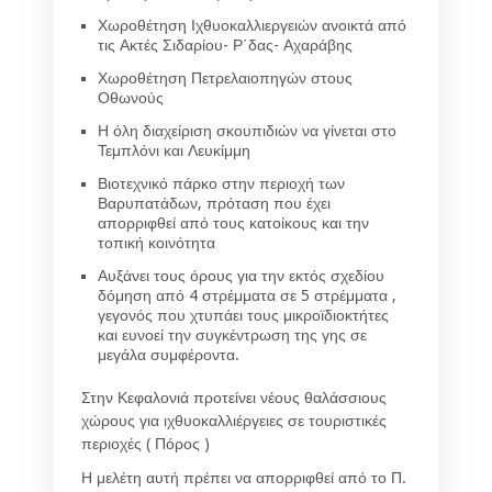
Χωροθέτηση Ιχθυοκαλλιεργειών ανοικτά από
τις Ακτές Σιδαρίου- Ρ΄δας- Αχαράβης
Χωροθέτηση Πετρελαιοπηγών στους
Οθωνούς
Η όλη διαχείριση σκουπιδιών να γίνεται στο
Τεμπλόνι και Λευκίμμη
Βιοτεχνικό πάρκο στην περιοχή των
Βαρυπατάδων, πρόταση που έχει
απορριφθεί από τους κατοίκους και την
τοπική κοινότητα
Αυξάνει τους όρους για την εκτός σχεδίου
δόμηση από 4 στρέμματα σε 5 στρέμματα ,
γεγονός που χτυπάει τους μικροϊδιοκτήτες
και ευνοεί την συγκέντρωση της γης σε
μεγάλα συμφέροντα.
Στην Κεφαλονιά προτείνει νέους θαλάσσιους
χώρους για ιχθυοκαλλιέργειες σε τουριστικές
περιοχές ( Πόρος )
Η μελέτη αυτή πρέπει να απορριφθεί από το Π.