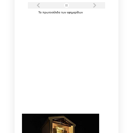
Τα
πρωτοσέλιδα
των
εφημερίδων