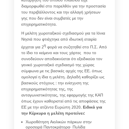
διαμορφωθεί στο παρελθόν για την προστασία
του περιβάλλοντος και την αλλαγή χρήσεων
γης που δεν είναι συμβατές με την
επιχειρηματικότητα.
Η μελέτη χωροταξικού σχεδιασμού για τα Ιόνια
Νησιά που φτιάχτηκε από ιδιωτική εταιρία
η
έρχεται για 2
φορά να συζητηθεί στο Π.Σ. Από
το ίδιο το κείμενο και τους χάρτες που το
συνοδεύουν αποδεικνύεται ότι εξειδικεύει τον
γενικό χωροταξικό σχεδιασμό της χώρας
σύμφωνα με τις βασικές αρχές της ΕΕ. όπως
ομολογεί η ίδια η μελέτη. Δηλαδή καθορίζει ως
βασικούς στόχους : την ενίσχυση της
επιχειρηματικότητας της, της
ανταγωνιστικότητας, της εφαρμογής της ΚΑΠ
όπως έχουν καθοριστεί από τις αποφάσεις της
ΕΕ με την ατζέντα Ευρώπη 2020.
Ειδικά για
την Κέρκυρα η μελέτη προτείνει:
Χωροθέτηση Αιολικών πάρκων στην
οροσειρά Παντοκράτορα- Πυλίδα