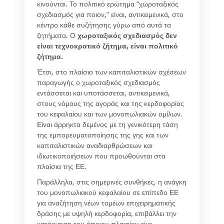
κινούνται. Το πολιτικό ερώτημα “χωροταξικός
σχεδιασμός για ποιον,” είναι, αντικειμενικά, στο
κέντρο κάθε συζήτησης γύρω από αυτά τα
ζητήματα. Ο
χωροταξικός σχεδιασμός δεν
είναι τεχνοκρατικό ζήτημα, είναι πολιτικό
ζήτημα
.
Έτσι, στο πλαίσιο των καπιταλιστικών σχέσεων
παραγωγής ο χωροταξικός σχεδιασμός
εντάσσεται και υποτάσσεται, αντικειμενικά,
στους νόμους της αγοράς και της κερδοφορίας
του κεφαλαίου και των μονοπωλιακών ομίλων.
Είναι άρρηκτα δεμένος με τη γενικότερη τάση
της εμπορευματοποίησης της γης και των
καπιταλιστικών αναδιαρθρώσεων και
ιδιωτικοποιήσεων που προωθούνται στα
πλαίσια της ΕΕ.
Παράλληλα, στις σημερινές συνθήκες, η ανάγκη
του μονοπωλιακού κεφαλαίου σε επίπεδο ΕΕ
για αναζήτηση νέων τομέων επιχειρηματικής
δράσης με υψηλή κερδοφορία, επιβάλλει την
κατάργηση του όποιου πλαισίου είχε