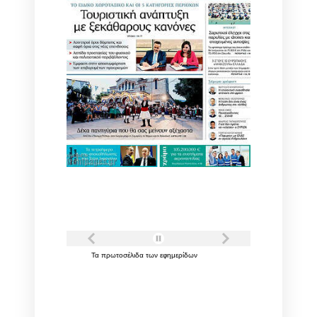
Τα
πρωτοσέλιδα
των
εφημερίδων