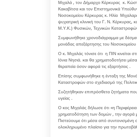
Μιχαλά , τον Δήμαρχο Κέρκυρας κ. Κώστ
Κακαβίτσα και τον Επιστημονικά Υπεύθ
Νοσοκομείου Κέρκυρας κ. Ηλία Μιχαλαρ
ψυχιατρική κλινική του Γ. Ν. Κέρκυρας, 
Μ.Υ.Κ.) Φυσικών, Τεχνικών Καταστροφών
Συμφωνήθηκε χρονοδιάγραμμα με δέσμευ
μονάδας απεξάρτησης του Νοσοκομείου 
Ο κ. Μιχαλάς τόνισε ότι η ΠΙΝ κινείται
Ιόνια Νησιά. και θα χρηματοδοτήσει μέσα
θεραπεία όσον αφορά τις εξαρτήσεις .
Επίσης συμφωνήθηκε η ένταξη της Μονά
Καταστροφών στο σχεδιασμό της Πολιτικ
Συζητήθηκαν επιπρόσθετα ζητήματα που
υγείας .
Ο κος Μιχαλάς δήλωσε ότι «η Περιφέρεια
χρηματοδότηση των δομών , την αγορά 
Πιστεύουμε ότι μέσα από συντονισμένη 
ολοκληρωμένο πλαίσιο για την πρωτοβάθμ