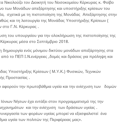
α Νικολούζο τον Διοικητή του Νοσοκομείου Κέρκυρας κ. Φοίβο
υνο των Μονάδων απεξάρτησης και υποστήριξης κρίσεων του
έα, σχετικά με τη πιστοποίηση της Μονάδας Απεξάρτησης στην
καθώς και τη λειτουργία της Μονάδας Υποστήριξης Κρίσεων (
 στο Γ.Ν. Κέρκυρας .
ση του υπουργείου για την ολοκλήρωση της πιστοποίησης της
Κέρκυρας μέσα στο Σεπτέμβριο 2018.
 στη δημιουργία ενός μόνιμου δικτύου μονάδων απεξάρτησης στα
 από το ΠΕΠ I.N.ενέργειες ,δομές και δράσεις για πρόληψη και
δας Υποστήριξης Κρίσεων ( Μ.Υ.Κ.) Φυσικών, Τεχνικών
ής Προστασίας .
 αφορούν την πρωτοβάθμια υγεία και την ενίσχυση των δομών
 Ιόνιων Νήσων έχει εντάξει στον προγραμματισμό της την
μηχανημάτων και την ενίσχυση των δράσεων υγείας .
συνεργασία των φορέων υγείας μπορεί να εξασφαλιστεί ένα
ια υγεία των πολιτών της Περιφέρειας μας».