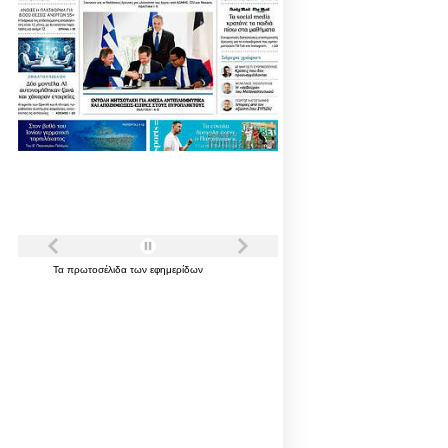
Τα
πρωτοσέλιδα
των
εφημερίδων