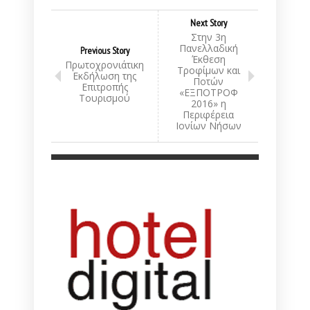
Next Story
Στην 3η
Πανελλαδική
Previous Story
Έκθεση
Πρωτοχρονιάτικη
Τροφίμων και
Εκδήλωση της
Ποτών
Επιτροπής
«ΕΞΠΟΤΡΟΦ
Τουρισμού
2016» η
Περιφέρεια
Ιονίων Νήσων