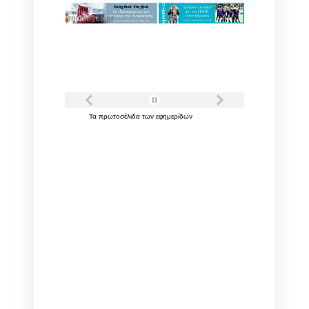
Τα
πρωτοσέλιδα
των
εφημερίδων