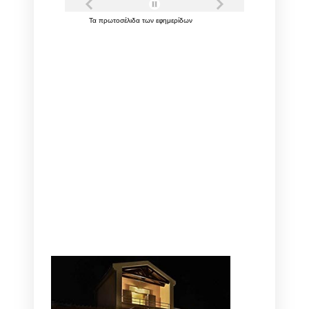
Τα
πρωτοσέλιδα
των
εφημερίδων