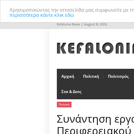
Χρησιμοποιώντας την ιστοσελίδα μας συμφωνείτε με τ
περισσότερα κάντε κλικ εδώ
Kefalonia News | August 8, 2026
Αρχική
Πολιτική
Πολιτισμός
Σοκ & Δεος
Πολιτική
Συνάντηση εργ
Περιφερειακού 