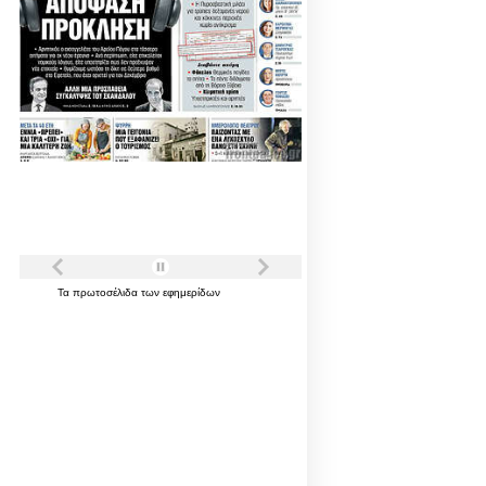
Τα
πρωτοσέλιδα
των
εφημερίδων