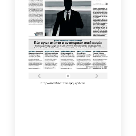
Τα
πρωτοσέλιδα
των
εφημερίδων