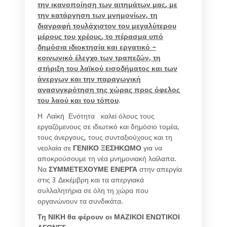
την ικανοποίηση των αιτημάτων μας, με
την κατάργηση των μνημονίων, τη
διαγραφή τουλάχιστον του μεγαλύτερου
μέρους του χρέους, το πέρασμα υπό
δημόσια ιδιοκτησία και εργατικό –
κοινωνικό έλεγχο των τραπεζών, τη
στήριξη του λαϊκού εισοδήματος και των
άνεργων και την παραγωγική
ανασυγκρότηση της χώρας προς όφελος
του λαού και του τόπου
.
Η Λαϊκή Ενότητα καλεί όλους τους
εργαζόμενους σε ιδιωτικό και δημόσιο τομέα,
τους άνεργους, τους συνταξιούχους και τη
νεολαία σε
ΓΕΝΙΚΟ ΞΕΣΗΚΩΜΟ
για να
αποκρούσουμε τη νέα μνημονιακή λαίλαπα.
Να
ΣΥΜΜΕΤΕΧΟΥΜΕ ΕΝΕΡΓΑ
στην απεργία
στις 3 Δεκέμβρη και τα απεργιακά
συλλαλητήρια σε όλη τη χώρα που
οργανώνουν τα συνδικάτα.
Τη ΝΙΚΗ θα φέρουν οι ΜΑΖΙΚΟΙ ΕΝΩΤΙΚΟΙ