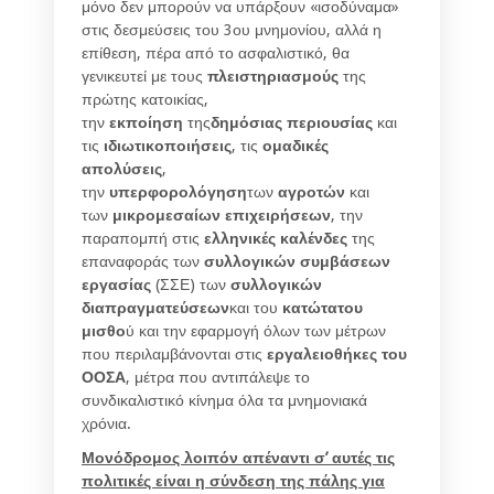
μόνο δεν μπορούν να υπάρξουν «ισοδύναμα»
στις δεσμεύσεις του 3ου μνημονίου, αλλά η
επίθεση, πέρα από το ασφαλιστικό, θα
γενικευτεί με τους
πλειστηριασμούς
της
πρώτης κατοικίας,
την
εκποίηση
της
δημόσιας περιουσίας
και
τις
ιδιωτικοποιήσεις
, τις
ομαδικές
απολύσεις
,
την
υπερφορολόγηση
των
αγροτών
και
των
μικρομεσαίων επιχειρήσεων
, την
παραπομπή στις
ελληνικές καλένδες
της
επαναφοράς των
συλλογικών συμβάσεων
εργασίας
(ΣΣΕ) των
συλλογικών
διαπραγματεύσεων
και του
κατώτατου
μισθο
ύ και την εφαρμογή όλων των μέτρων
που περιλαμβάνονται στις
εργαλειοθήκες του
ΟΟΣΑ
, μέτρα που αντιπάλεψε το
συνδικαλιστικό κίνημα όλα τα μνημονιακά
χρόνια.
Μονόδρομος λοιπόν απέναντι σ’ αυτές τις
πολιτικές είναι η σύνδεση της πάλης για