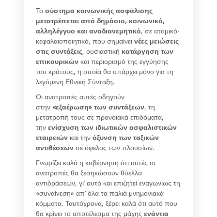
Το
σύστημα κοινωνικής ασφάλισης
μετατρέπεται από δημόσιο, κοινωνικό,
αλληλέγγυο και αναδιανεμητικό
, σε ατομικό-
κεφαλαιοποιητικό, που σημαίνει
νέες μειώσεις
στις συντάξεις
, ουσιαστική
κατάργηση των
επικουρικών
και περιορισμό της εγγύησης
του κράτους, η οποία θα υπάρχει μόνο για τη
λεγόμενη Εθνική Σύνταξη.
Οι ανατροπές αυτές οδηγούν
στην
«εξαέρωση» των συντάξεων
, τη
μετατροπή τους σε προνοιακά επιδόματα,
την
ενίσχυση των ιδιωτικών ασφαλιστικών
εταιρειών
και την
όξυνση των ταξικών
αντιθέσεων
σε όφελος των πλουσίων.
Γνωρίζει καλά η κυβέρνηση ότι αυτές οι
ανατροπές θα ξεσηκώσουν θύελλα
αντιδράσεων, γι’ αυτό και επιζητεί εναγωνίως τη
«συναίνεση» απ’ όλα τα παλιά μνημονιακά
κόμματα. Ταυτόχρονα, ξέρει καλά ότι αυτό που
θα κρίνει το αποτέλεσμα της μάχης
ενάντια