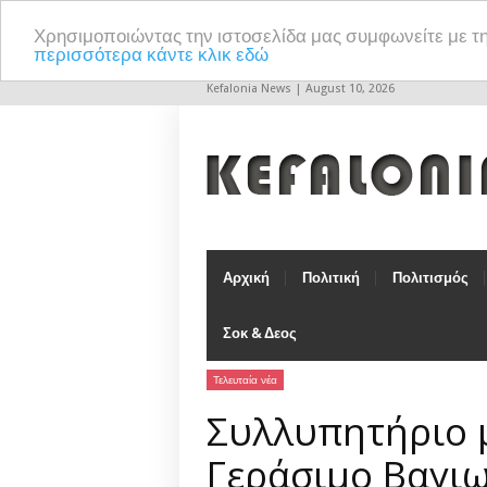
Χρησιμοποιώντας την ιστοσελίδα μας συμφωνείτε με τ
περισσότερα κάντε κλικ εδώ
Kefalonia News | August 10, 2026
Αρχική
Πολιτική
Πολιτισμός
Σοκ & Δεος
Τελευταία νέα
Συλλυπητήριο 
Γεράσιμο Βαγιω