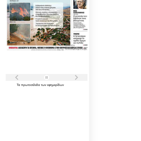
Τα
πρωτοσέλιδα
των
εφημερίδων