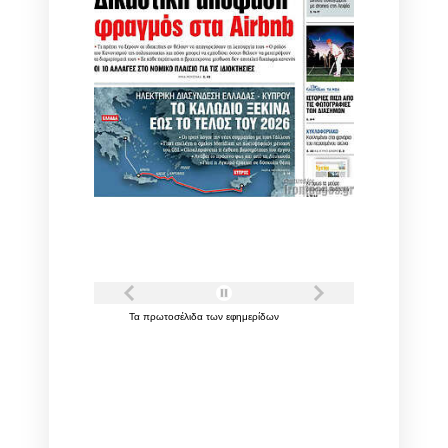
Τα
πρωτοσέλιδα
των
εφημερίδων