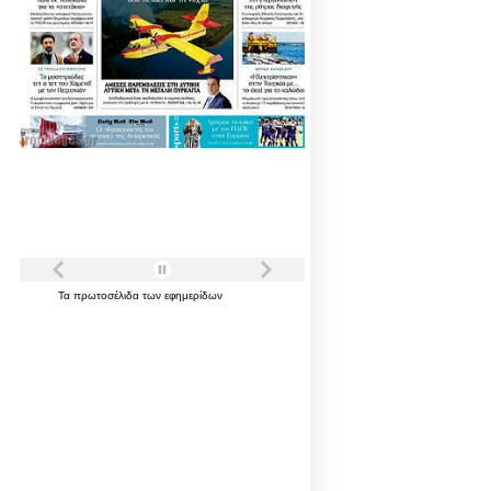
Τα
πρωτοσέλιδα
των
εφημερίδων