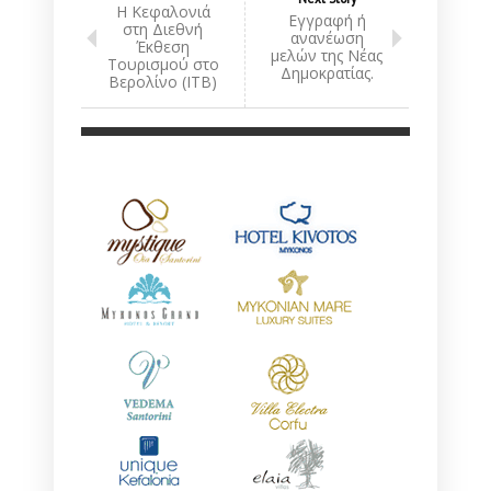
Η Κεφαλονιά
Εγγραφή ή
στη Διεθνή
ανανέωση
Έκθεση
μελών της Νέας
Τουρισμού στο
Δημοκρατίας.
Βερολίνο (ΙΤΒ)