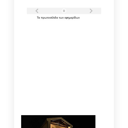
Τα
πρωτοσέλιδα
των
εφημερίδων