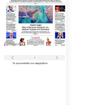
Τα
πρωτοσέλιδα
των
εφημερίδων