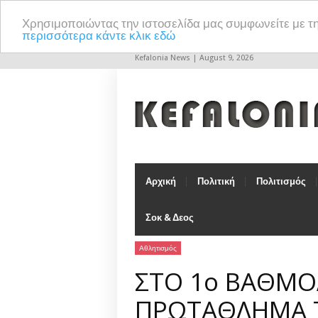
Χρησιμοποιώντας την ιστοσελίδα μας συμφωνείτε με τ
περισσότερα κάντε κλικ εδώ
Kefalonia News | August 9, 2026
Αρχική
Πολιτική
Πολιτισμός
Σοκ & Δεος
Αθλητισμός
ΣΤΟ 1ο ΒΑΘΜ
ΠΡΩΤΑΘΛΗΜΑ Τ