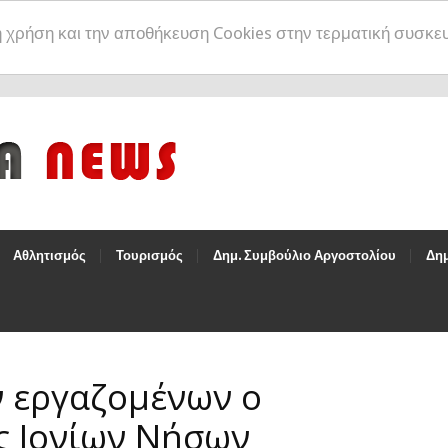
η χρήση και την αποθήκευση Cookies στην τερματική συσκε
Αθλητισμός
Τουρισμός
Δημ. Συμβούλιο Αργοστολίου
Δημ
ν εργαζομένων ο
ς Ιονίων Νήσων