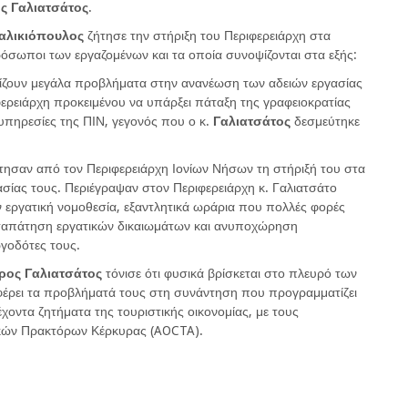
ς
Γαλιατσάτος
.
αλικιόπουλος
ζήτησε την στήριξη του Περιφερειάρχη στα
όσωποι των εργαζομένων και τα οποία συνοψίζονται στα εξής:
πίζουν μεγάλα προβλήματα στην ανανέωση των αδειών εργασίας
ερειάρχη προκειμένου να υπάρξει πάταξη της γραφειοκρατίας
 υπηρεσίες της ΠΙΝ, γεγονός που ο κ.
Γαλιατσάτος
δεσμεύτηκε
ήτησαν από τον Περιφερειάρχη Ιονίων Νήσων τη στήριξή του στα
ασίας τους. Περιέγραψαν στον Περιφερειάρχη κ. Γαλιατσάτο
 εργατική νομοθεσία, εξαντλητικά ωράρια που πολλές φορές
αταπάτηση εργατικών δικαιωμάτων και ανυποχώρηση
γοδότες τους.
ρος
Γαλιατσάτος
τόνισε ότι φυσικά βρίσκεται στο πλευρό των
αφέρει τα προβλήματά τους στη συνάντηση που προγραμματίζει
χοντα ζητήματα της τουριστικής οικονομίας, με τους
κών Πρακτόρων Κέρκυρας (AOCTA).