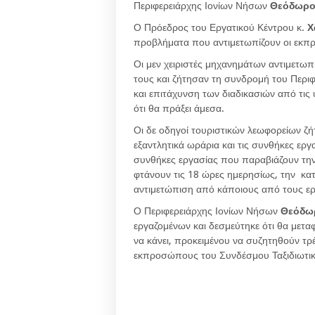
Περιφερειάρχης Ιονίων Νήσων
Θεόδωρο
Ο Πρόεδρος του Εργατικού Κέντρου κ.
Χ
προβλήματα που αντιμετωπίζουν οι εκπρ
Οι μεν χειριστές μηχανημάτων αντιμετω
τους και ζήτησαν τη συνδρομή του Περιφ
και επιτάχυνση των διαδικασιών από τις
ότι θα πράξει άμεσα.
Οι δε οδηγοί τουριστικών λεωφορείων ζ
εξαντλητικά ωράρια και τις συνθήκες εργ
συνθήκες εργασίας που παραβιάζουν την
φτάνουν τις 18 ώρες ημερησίως, την κ
αντιμετώπιση από κάποιους από τους ερ
Ο Περιφερειάρχης Ιονίων Νήσων
Θεόδω
εργαζομένων και δεσμεύτηκε ότι θα μετ
να κάνει, προκειμένου να συζητηθούν τρέ
εκπροσώπους του Συνδέσμου Ταξιδιωτι