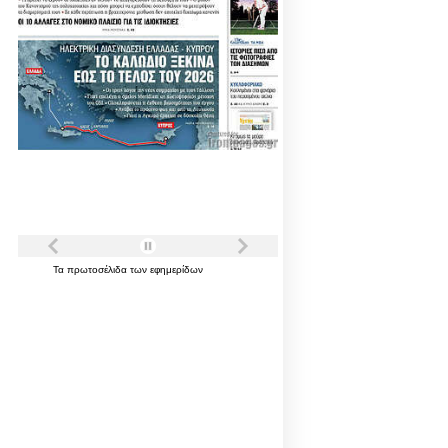
Τα
πρωτοσέλιδα
των
εφημερίδων