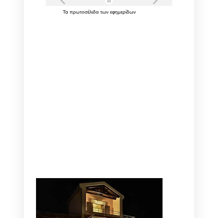
Τα
πρωτοσέλιδα
των
εφημερίδων