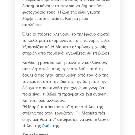
διάσημοι κάνουν το παν για να δημοσιεύσει
φωτογραφία τους. Η ζωή της είναι γεμάτη
λάμψη, πάρτι, ταξίδια. Και μια μέρα
απολύεται…
Όλες οι ‘πόρτες’ κλείνουν, το τηλέφωνο σιωπά,
τα καλέσματα ακυρώνονται, οι επώνυμες φίλες
‘εξαφανίζονται’. Η Μαριέτα ολομόναχη, χωρίς
στήριξη από πουθενά, αγωνίζεται να επιβιώσει.
Καθώς η μοναξιά και η πείνα την κυκλώνουν,
συνειδητοποίει πως πριν απολυθεί από τη
δουλειά της ήταν απολυμένη από τον ίδιο της
τον εαυτό, από την ίδια της την ζωή που την
διέσχισε σαν υπνοβάτρια χωρίς να γνωρίζει
ποια είναι, τι θέλει, τι πραγματικά έχει ανάγκη.
Και τότε όλα αλλάζουν.
“Η Μαριέτα πάει παντού” ήταν ο τίτλος της
στήλης της όταν εργαζόταν. “Η Μαριέτα πάει
στην αλήθεια της” αποφασίζει να είναι πλέον ο
τίτλος της
ζωής
της.
Συντελεστές: