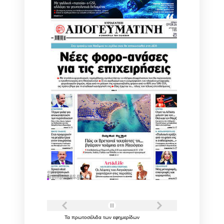
Τα
πρωτοσέλιδα
των
εφημερίδων