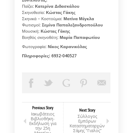
Παίζει:
Κατερίνα Διδασκάλου
Σκηνοθεσία:
Κώστας Γάκης
Σκηνικά – Κοστούμια:
Ματίνα Μέγκλα
Φωτισμοί:
Σεμίνα Παπαλεξανδροπούλου
Μουσική:
Κώστας Γάκης
Βοηθός σκηνοθέτη:
Μαρία Παπαφωτίου
Φωτογραφία:
Νίκος Καρανικόλας
Πληροφορίες: 6932-040527
Previous Story
Next Story
Ιακωβάτειος
Σύλλογος
Βιβλιοθήκη-
Εμπόρων
Εκδήλωση για
Καταστηματαρχών
την 25η
Σάμης “Γιαλος”
Μαρτίου