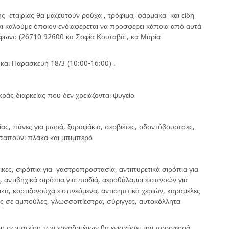
ης εταιρίας θα μαζευτούν ρούχα , τρόφιμα, φάρμακα και είδη
αι καλούμε όποιον ενδιαφέρεται να προσφέρει κάποια από αυτά
έφωνο (26710 92600 κα Σοφία Κουταβά , κα Μαρία
 και Παρασκευή 18/3 (10:00-16:00) .
ράς διαρκείας που δεν χρειάζονται ψυγείο
ας, πάνες για μωρά, ξυραφάκια, σερβιέτες, οδοντόβουρτσες,
σαπούνι πλάκα και μπιμπερό
ήλικες, σιρόπια για γαστροπροστασία, αντιπυρετικά σιρόπια για
ες, αντιβηχικά σιρόπια για παιδιά, αεροθάλαμοι εισπνοών για
ινικά, κορτιζονούχα εισπνεόμενα, αντισηπτικά χεριών, καραμέλες
ορός σε αμπούλες, γλωσσοπίεστρα, σύριγγες, αυτοκόλλητα
του σωματείου των εργαζομένων θα ενισχύσει την προσφορά.