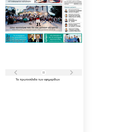
Τα
πρωτοσέλιδα
των
εφημερίδων