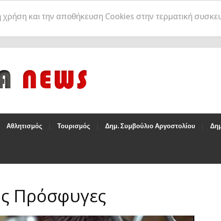
η χρήση και την αποθήκευση Cookies στην τερματική συσκε
Αθλητισμός
Τουρισμός
Δημ. Συμβούλιο Αργοστολίου
Δημ
υς Πρόσφυγες