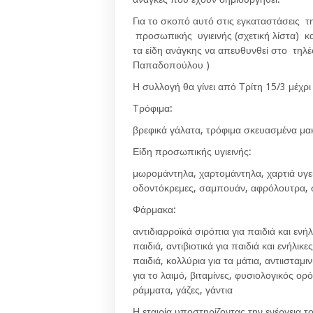
Για το σκοπό αυτό στις εγκαταστάσεις τ
προσωπικής υγιεινής (σχετική λίστα) κ
τα είδη ανάγκης να απευθυνθεί στο τηλ
Παπαδοπούλου )
Η συλλογή θα γίνει από Τρίτη 15/3 μέχρι
Τρόφιμα:
βρεφικά γάλατα, τρόφιμα σκευασμένα μακ
Είδη προσωπικής υγιεινής:
μωρομάντηλα, χαρτομάντηλα, χαρτιά υγεί
οδοντόκρεμες, σαμπουάν, αφρόλουτρα, 
Φάρμακα:
αντιδιαρροϊκά σιρόπια για παιδιά και εν
παιδιά, αντιβιοτικά για παιδιά και ενήλικ
παιδιά, κολλύρια για τα μάτια, αντιισταμ
για το λαιμό, βιταμίνες, φυσιολογικός 
ράμματα, γάζες, γάντια
Η εταιρία υποστηρίζοντας την ενέργεια 