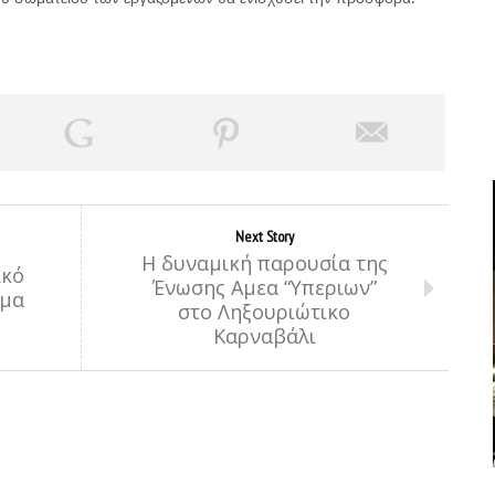
Next Story
Η δυναμική παρουσία της
ικό
Ένωσης Αμεα “Υπεριων”
ημα
στο Ληξουριώτικο
Καρναβάλι