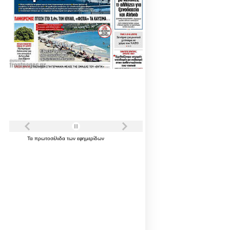
Τα
πρωτοσέλιδα
των
εφημερίδων