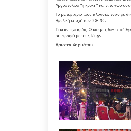
Αργοστολίου “η κράνη” και εντυπωσίασα
Το ρεπερτόριο τους πλούσιο, τόσο με δι
θρυλική εποχή των ’80-΄90.
Τι κι αν είχε κρύο; Ο κόσμος δεν πτοήθ
συντροφιά με τους Kings.
Αριστέα Χαριτάτου