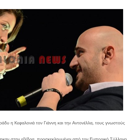
 βράδυ η Κεφαλονιά τον Γιάννη και την Αντονέλλα, τους γνωστούς
έβηκαν στην εξέδρα, προσκεκλημμένοι από τον Εμπορικό Σύλλογο