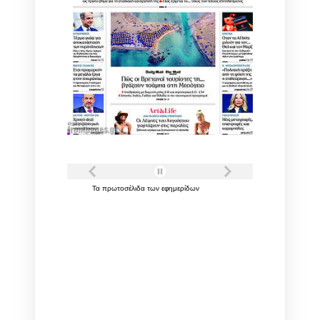
Τα
πρωτοσέλιδα
των
εφημερίδων