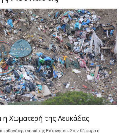
α η Χωματερή της Λευκάδας
 τα καθαρότερα νησιά της Επτανησου. Στην Κέρκυρα η