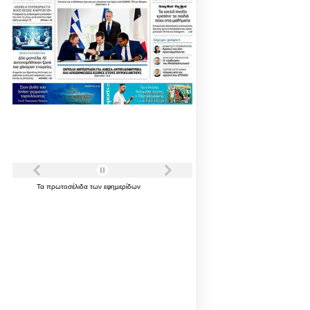
Τα
πρωτοσέλιδα
των
εφημερίδων