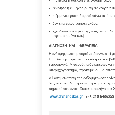
η μητέρα ή αδελφή είχε ενδομητρίωση
ξεκίνησε η έμμηνος ρύση σε νεαρή ηλι
η έμμηνος ρύση διαρκεί πάνω από επτά
δεν έχει τεκνοποιήσει ακόμα
έχει διαγνωστεί με συγγενείς ανωμαλί
ατρησία υμένα κ.ά.)
ΔΙΑΓΝΩΣΗ ΚΑΙ ΘΕΡΑΠΕΙΑ
Η ενδομητρίωση μπορεί να διαγνωστεί μ
Επιπλέον μπορεί να προσδιοριστεί ο βα
χειρουργικά. Μπορούν ενδεχομένως να γί
υπερηχογράφημα
,
προκειμένου να εντοπι
«Η αντιμετώπιση της ενδομητρίωσης γίν
διαγνωστική λαπαροσκόπηση με στόχο τ
σημεία όπου εντοπίζεται» καταλήγει ο κ
www.drchandakas.gr
τηλ 210 6436258