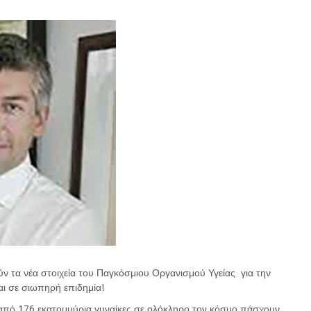
ν τα νέα στοιχεία του Παγκόσμιου Οργανισμού Υγείας για την
αι σε σιωπηρή επιδημία!
από 176 εκατομμύρια γυναίκες σε ολόκληρο τον κόσμο πάσχουν