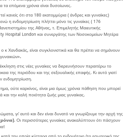
α τα επόμενα χρόνια είναι δυσοίωνες.
εί κανείς ότι στα 180 εκατομμύρια ( άνδρες και γυναίκες)
, ενώ η ενδομητρίωση πλήττει μόνο τις γυναίκες ( 176
Πανεπιστημίου της Αθήνας, τ. Επιμελητής Μαιευτικής
rsity Hospital London και συνεργάτης των Νοσοκομείων Μητέρα
 ο κ Χανδακάς, είναι συγκλονιστικά και θα πρέπει να σημάνουν
 γυναικών»
.
 έκκληση στις νέες γυναίκες να διερευνήσουν περαιτέρω το
εια της περιόδου και της σεξουαλικής επαφής. Κι αυτό γιατί
ην ενδομητρίωση.
σημα, ούτε καρκίνος, είναι μια όμως χρόνια πάθηση που μπορεί
ά και την καλή ποιότητα ζωής μιας γυναίκας.
ατα, γι’ αυτό και δεν είναι δυνατό να γνωρίζουμε την αρχή της
χρόνια)
. Οι περισσότερες γυναίκες ανακαλύπτουν ότι πάσχουν
ια!
 κατά την οποία κύτταρα από το ενδομήτριο (το εσωτερικό της