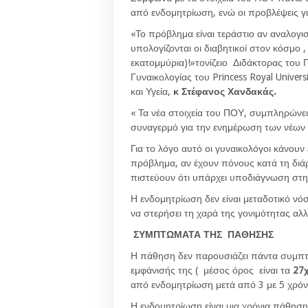
από ενδομητρίωση, ενώ οι προβλέψεις γι
«Το πρόβλημα είναι τεράστιο αν αναλογιστ
υπολογίζονται οι διαβητικοί στον κόσμο 
εκατομμύρια)!»τονίζειο Διδάκτορας του 
Γυναικολογίας του Princess Royal Unive
και Υγεία,
κ Στέφανος Χανδακάς.
« Τα νέα στοιχεία του ΠΟΥ, συμπληρώνει
συναγερμό για την ενημέρωση των νέων
Για το λόγο αυτό οι γυναικολόγοι κάνουν
πρόβλημα, αν έχουν πόνους κατά τη διάρκ
πιστεύουν ότι υπάρχει υποδιάγνωση στ
Η ενδομητρίωση δεν είναι μεταδοτικό νό
να στερήσει τη χαρά της γονιμότητας αλλ
ΣΥΜΠΤΩΜΑΤΑ ΤΗΣ ΠΑΘΗΣΗΣ
Η πάθηση δεν παρουσιάζει πάντα συμπτώμ
εμφάνισής της ( μέσος όρος είναι τα
27
από ενδομητρίωση μετά από 3 με 5 χρόν
Η ενδομητρίωση είναι μια χρόνια πάθηση