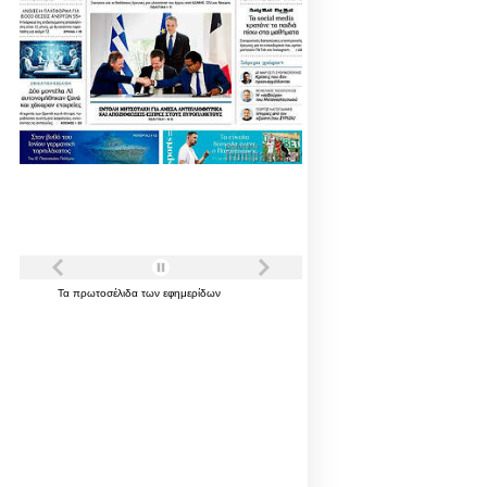
Τα
πρωτοσέλιδα
των
εφημερίδων