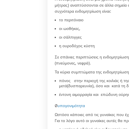
μήτρας) αναπτύσσονται σε άλλα σημεία 
συχνότερα ενδομητρίωση είναι:
το περιτόναιο
οι ωοθήκες,
οι σάλπιγγες
η ουροδόχος κύστη
Σε σπάνιες περιπτώσεις η ενδομητρίωση
(πνεύμονες, νεφρά).
Τα κύρια συμπτώματα της ενδομητρίωσης
πόνος στην περιοχή της κοιλιάς ή της
μετά(δυσπαρευνία), όσο και κατά τη δ
έντονη αιμορραγία και επώδυνη ούρη
Ø
υπογονιμότητα
Ωστόσο κάποιες από τις γυναίκες που έ
Για το λόγο αυτό οι γυναίκες αυτές θα πρ