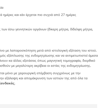
κία
 ημέρες και εάν έρχεται πιο συχνά από 27 ημέρες
ες των έσω γεννητικών οργάνων (δίκερη μήτρα, δίδελφη μήτρα,
όνο με λαπαροσκόπηση μετά από ιστολογική εξέταση του ιστού.
θμός εξάπλωσης της ενδομητρίωσης και να αντιμετωπιστεί άμεσα
νουν κα άλλες εξετάσεις όπως μαγνητική τομογραφία, διορθικό
σθούν με μεγαλύτερη ακρίβεια οι εστίες της ενδομητρίωσης.
εται μόνο με χειρουργική επέμβαση συγχρόνως με την
ην εξάλειψη και απομάκρυνση των εστιών της από όλα τα
Χανδακάς
.