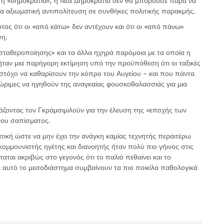
 τη «δημοκρατία», η Νέα Δημοκρατία δεν θα μπορούσε παρά να
 μια αξιωματική αντιπολίτευση σε συνθήκες πολιτικής παρακμής.
ότος ότι οι «από κάτω» δεν αντέχουν και ότι οι «από πάνω»
ση.
οσταθεροποίησης» και τα άλλα ηχηρά παρόμοια με τα οποία η
 ήταν μια παρήγορη εκτίμηση υπό την προϋπόθεση ότι οι ταξικές
 στόχο να καθαρίσουν την κόπρο του Αυγείου – και που πάντα
ώριμες να ηγηθούν της αναγκαίας φουσκοθαλασσιάς για μια
ζοντας τον Γκράμσιμιλούν για την έλευση της «εποχής των
νου σαπίσματος.
ική ώστε να μην έχει την ανάγκη καμίας τεχνητής περαιτέρω
ομμουνιστής ηγέτης και διανοητής ήταν πολύ πιο γήινος στις
ταται ακριβώς στο γεγονός ότι το παλιό πεθαίνει και το
σε αυτό το μεσοδιάστημα συμβαίνουν τα πιο ποικίλα παθολογικά