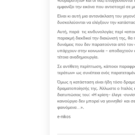
«σοβαρότητα» και οι ναζί επαγγέλλονται
εμφανίζει την εικόνα που αντιστοιχεί σε
Είναι κι αυτή μια αντανάκλαση του γεγον
δυσκολεύονται να ελέγξουν την κατάστα
Αυτή, παρά τις κινδυνολογίες περί «απ
παρακμή διεκδικεί την διαιώνισή της, θα
δυνάμεις που δεν παραιτούνται από τον
υπάρχουν στην κοινωνία – αποδειχτούν 
τέτοια αναδημιουργία.
Σε αντίθετη περίπτωση, κάποιοι παραφρά
τεράτων» ως συνέπεια ενός παρατεταμέ
Όμως η κατάσταση είναι ήδη τόσο δραματ
δραματοποίησής της. Άλλωστε ο Ιταλός κ
διατυπώσεις του: «Η κρίση– έλεγε -συνίσ
καινούργιο δεν μπορεί να γεννηθεί· και 
φαινόμενα…».
e-nikos