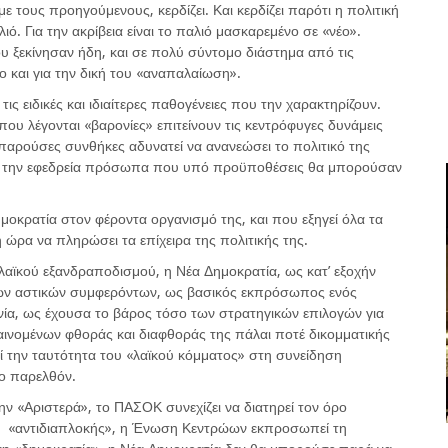
ε τους προηγούμενους, κερδίζει. Και κερδίζει παρότι η πολιτική
λιό. Για την ακρίβεια είναι το παλιό μασκαρεμένο σε «νέο».
ου ξεκίνησαν ήδη, και σε πολύ σύντομο διάστημα από τις
γο και για την δική του «αναπαλαίωση».
τις ειδικές και ιδιαίτερες παθογένειες που την χαρακτηρίζουν.
 που λέγονται «βαρονίες» επιτείνουν τις κεντρόφυγες δυνάμεις
 παρούσες συνθήκες αδυνατεί να ανανεώσει το πολιτικό της
πό την εφεδρεία πρόσωπα που υπό προϋποθέσεις θα μπορούσαν
μοκρατία στον φέροντα οργανισμό της, και που εξηγεί όλα τα
η ώρα να πληρώσει τα επίχειρα της πολιτικής της.
λαϊκού εξανδραποδισμού, η Νέα Δημοκρατία, ως κατ’ εξοχήν
των αστικών συμφερόντων, ως βασικός εκπρόσωπος ενός
νία, ως έχουσα το βάρος τόσο των στρατηγικών επιλογών για
αινομένων φθοράς και διαφθοράς της πάλαι ποτέ δικομματικής
ί την ταυτότητα του «λαϊκού κόμματος» στη συνείδηση
ο παρελθόν.
ν «Αριστερά», το ΠΑΣΟΚ συνεχίζει να διατηρεί τον όρο
 της «αντιδιαπλοκής», η Ένωση Κεντρώων εκπροσωπεί τη