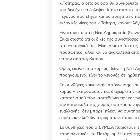
κ.Τσίπρας, ο οποίος όσο θα συγκρίνεται μ
του δεν έχει να ζηλέψει τίποτα από το πα
Γεγονός που εξηγεί και τις συζητήσεις π
εκλογικές νίκες του κ.Τσίπρα, κάνουν λό
Είναι σωστό ότι η Νέα Δημοκρατία βιώνει 
Είναι σωστό ότι οι δικές της συνιστώσες
στο εσωτερικό της. Είναι σωστό ότι στις
προσωπικό, αλλά και να ανακαλέσει α
να την συσπειρώσουν.
Όμως εκείνο που κυρίως βιώνει η Νέα Δη
προηγούμενα, είναι το γεγονός ότι ήρθε 
Σε συνθήκες κοινωνικής απόγνωσης και 
κόμμα – εκπρόσωπος και διαχειριστής 
καπιταλισμού που ισοπεδώνει την κοινω
την κατρακύλα της χώρας όσο και των φ
εναλλαγής, δεν μπορεί πλέον να συντηρε
ευρύτερων λαϊκών στρωμάτων, όπως στ
Σε συνθήκες που ο ΣΥΡΙΖΑ παριστάνει τη
«σοσιαλιστικό», το Ποτάμι ομιλεί περί