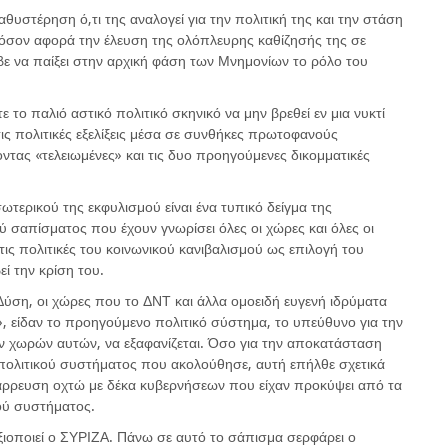
θυστέρηση ό,τι της αναλογεί για την πολιτική της και την στάση
 όσον αφορά την έλευση της ολόπλευρης καθίζησής της σε
βε να παίξει στην αρχική φάση των Μνημονίων το ρόλο του
 το παλιό αστικό πολιτικό σκηνικό να μην βρεθεί εν μια νυκτί
τις πολιτικές εξελίξεις μέσα σε συνθήκες πρωτοφανούς
χοντας «τελειωμένες» και τις δυο προηγούμενες δικομματικές
τερικού της εκφυλισμού είναι ένα τυπικό δείγμα της
ύ σαπίσματος που έχουν γνωρίσει όλες οι χώρες και όλες οι
τις πολιτικές του κοινωνικού κανιβαλισμού ως επιλογή του
ί την κρίση του.
 Δύση, οι χώρες που το ΔΝΤ και άλλα ομοειδή ευγενή ιδρύματα
, είδαν το προηγούμενο πολιτικό σύστημα, το υπεύθυνο για την
ων χωρών αυτών, να εξαφανίζεται. Όσο για την αποκατάσταση
πολιτικού συστήματος που ακολούθησε, αυτή επήλθε σχετικά
άρρευση οχτώ με δέκα κυβερνήσεων που είχαν προκύψει από τα
ού συστήματος.
ξιοποιεί ο ΣΥΡΙΖΑ. Πάνω σε αυτό το σάπισμα σερφάρει ο