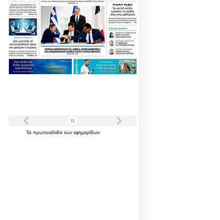
Τα
πρωτοσέλιδα
των
εφημερίδων