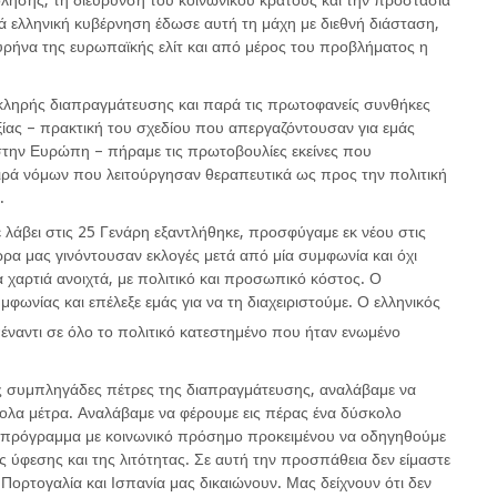
λησης, τη διεύρυνση του κοινωνικού κράτους και την προστασία
ά ελληνική κυβέρνηση έδωσε αυτή τη μάχη με διεθνή διάσταση,
ρήνα της ευρωπαϊκής ελίτ και από μέρος του προβλήματος η
κληρής διαπραγμάτευσης και παρά τις πρωτοφανείς συνθήκες
ίας – πρακτική του σχεδίου που απεργαζόντουσαν για εμάς
 στην Ευρώπη – πήραμε τις πρωτοβουλίες εκείνες που
ειρά νόμων που λειτούργησαν θεραπευτικά ως προς την πολιτική
.
 λάβει στις 25 Γενάρη εξαντλήθηκε, προσφύγαμε εκ νέου στις
α μας γινόντουσαν εκλογές μετά από μία συμφωνία και όχι
 χαρτιά ανοιχτά, με πολιτικό και προσωπικό κόστος. Ο
μφωνίας και επέλεξε εμάς για να τη διαχειριστούμε. Ο ελληνικός
ναντι σε όλο το πολιτικό κατεστημένο που ήταν ενωμένο
ις συμπληγάδες πέτρες της διαπραγμάτευσης, αναλάβαμε να
κολα μέτρα. Αναλάβαμε να φέρουμε εις πέρας ένα δύσκολο
πρόγραμμα με κοινωνικό πρόσημο προκειμένου να οδηγηθούμε
 ύφεσης και της λιτότητας. Σε αυτή την προσπάθεια δεν είμαστε
Πορτογαλία και Ισπανία μας δικαιώνουν. Μας δείχνουν ότι δεν