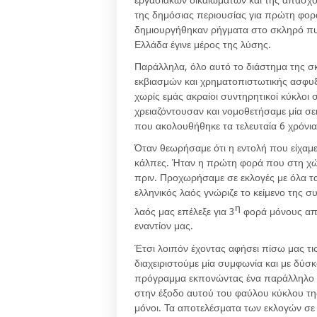
εργασιακών δικαιωμάτων και της απασχό
της δημόσιας περιουσίας για πρώτη φορ
δημιουργήθηκαν ρήγματα στο σκληρό πυ
Ελλάδα έγινε μέρος της λύσης.
Παράλληλα, όλο αυτό το διάστημα της σ
εκβιασμών και χρηματοπιστωτικής ασφυξ
χωρίς εμάς ακραίοι συντηρητικοί κύκλοι
χρειαζόντουσαν και νομοθετήσαμε μία σ
που ακολουθήθηκε τα τελευταία 6 χρόνια
Όταν θεωρήσαμε ότι η εντολή που είχαμε
κάλπες. Ήταν η πρώτη φορά που στη χώρ
πριν. Προχωρήσαμε σε εκλογές με όλα τα
ελληνικός λαός γνώριζε το κείμενο της συ
η
λαός μας επέλεξε για 3
φορά μόνους απέ
εναντίον μας.
Έτσι λοιπόν έχοντας αφήσει πίσω μας τ
διαχειριστούμε μία συμφωνία και με δύσ
πρόγραμμα εκπονώντας ένα παράλληλο 
στην έξοδο αυτού του φαύλου κύκλου της
μόνοι. Τα αποτελέσματα των εκλογών σε 