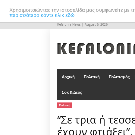
Χρησιμοποιώντας την ιστοσελίδα μας συμφωνείτε με τ
περισσότερα κάντε κλικ εδώ
Kefalonia News | August 6, 2026
Αρχική
Πολιτική
Πολιτισμός
Σοκ & Δεος
Πολιτική
“Σε τρια ή τεσσ
έχουν φτιάξει”.