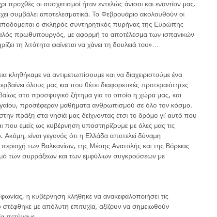
ρι προχθές οι συσχετισμοί ήταν εντελώς άνισοι και εναντίον μας.
έχει συμβάλει αποτελεσματικά. Το Φεβρουάριο ακολουθούν οι
ά αποδομείται ο σκληρός συντηρητικός πυρήνας της Ευρώπης
Ιταλός πρωθυπουργός, με αφορμή το αποτέλεσμα των ισπανικών
ζει τη λιτότητα φαίνεται να χάνει τη δουλειά του»…
α κληθήκαμε να αντιμετωπίσουμε και να διαχειριστούμε ένα
ρβαίνει όλους μας και που θέτει διαφορετικές προτεραιότητες
εβαίως στο προσφυγικό ζήτημα για το οποίο η χώρα μας, και
Αιγαίου, προσέφεραν μαθήματα ανθρωπισμού σε όλο τον κόσμο.
την πράξη στα νησιά μας δείχνοντας έτσι το δρόμο γι’ αυτό που
 που εμείς ως κυβέρνηση υποστηρίζουμε με όλες μας τις
. Ακόμη, είναι γεγονός ότι η Ελλάδα αποτελεί δύναμη
 περιοχή των Βαλκανίων, της Μέσης Ανατολής και της Βόρειας
ισμό των συρράξεων και των εμφύλιων συγκρούσεων με
υμφωνίας, η κυβέρνηση κλήθηκε να ανακεφαλοποιήσει τις
ο στέφθηκε με απόλυτη επιτυχία, αξίζουν να σημειωθούν
ία πετύχαμε.