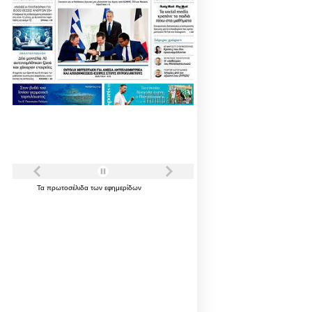
Τα
πρωτοσέλιδα
των
εφημερίδων