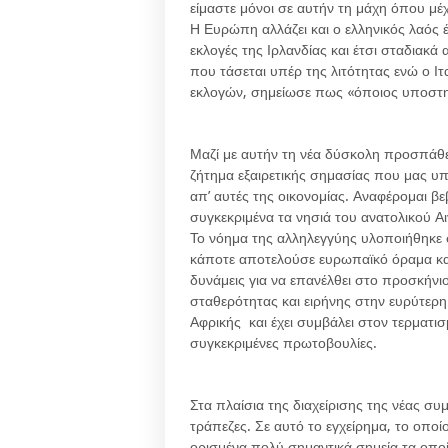
είμαστε μόνοι σε αυτήν τη μάχη όπου μέχ
Η Ευρώπη αλλάζει και ο ελληνικός λαός 
εκλογές της Ιρλανδίας και έτσι σταδιακ
που τάσεται υπέρ της λιτότητας ενώ ο 
εκλογών, σημείωσε πως «όποιος υποστηρί
Μαζί με αυτήν τη νέα δύσκολη προσπάθει
ζήτημα εξαιρετικής σημασίας που μας υπε
απ’ αυτές της οικονομίας. Αναφέρομαι β
συγκεκριμένα τα νησιά του ανατολικού 
Το νόημα της αλληλεγγύης υλοποιήθηκε σ
κάποτε αποτελούσε ευρωπαϊκό όραμα και
δυνάμεις για να επανέλθει στο προσκήνιο
σταθερότητας και ειρήνης στην ευρύτερη
Αφρικής και έχει συμβάλει στον τερματ
συγκεκριμένες πρωτοβουλίες.
Στα πλαίσια της διαχείρισης της νέας σ
τράπεζες. Σε αυτό το εγχείρημα, το οποί
ορισμένα πολύ σημαντικά σημεία τα οπο