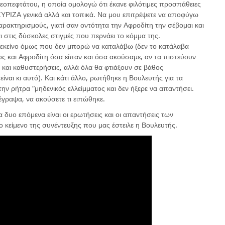
εοπεφτάτου, η οποία ομολογώ ότι έκανε φιλότιμες προσπάθειες
υ ΣΥΡΙΖΑ γενικά αλλά και τοπικά. Να μου επιτρέψετε να αποφύγω
αρακτηρισμούς, γιατί σαν οντότητα την Αφροδίτη την σέβομαι και
 στις δύσκολες στιγμές που περνάει το κόμμα της.
η, εκείνο όμως που δεν μπορώ να καταλάβω (δεν το κατάλαβα
ύρος και Αφροδίτη όσα είπαν και όσα ακούσαμε, αν τα πιστεύουν
και καθυστερήσεις, αλλά όλα θα φτιάξουν σε βάθος
ίναι κι αυτό). Και κάτι άλλο, ρωτήθηκε η Βουλευτής για τα
την ρήτρα “μηδενικός ελλείμματος και δεν ήξερε να απαντήσει.
γραψα, να ακούσετε τι ειπώθηκε.
α δυο επόμενα είναι οι ερωτήσεις και οι απαντήσεις των
κείμενο της συνέντευξης που μας έστειλε η Βουλευτής.